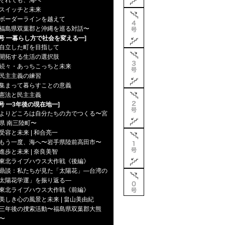
それでも、海へ
スイッチと未来
ボーダーラインを越えて
福島県双葉郡と沖縄を巡る対話〜
7号 ━暮らし方で社会を変える━]
自立した町を目指して
開拓する生活の選択肢
続々・あっちこっちと未来
民主主義の練習
集まって暮らすことの意義
憲法と民主主義
6号 ━3年後の現在地━]
よりどころは自分たちの力でつくる〜宮
県 南三陸町〜
受容と未来 | 和合亮一
もう一度、海へ〜岩手県陸前高田市〜
進歩と未来 | 奈良美智
東北ライブハウス大作戦《後編》
鼎談：私たちが見た「太陽花」―台湾の
太陽花学運」を振り返る―
東北ライブハウス大作戦《前編》
美しき心の風景と未来 | 畠山美由紀
三年後の捜索活動〜福島県双葉郡大熊
〜