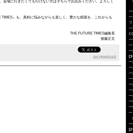
━
、会場に行きたくても行けない方はそちらでお読みください。よろしく
-T
━
━
RE TIMES』も、真剣に悩みながらも楽しく、豊かな紙面を、これからも
フ
━
THE FUTURE TIMES編集長
C
後藤正文
━
━
━
[
2017年08月24日
━
━
━
━
━
━
━
━
━
━
K
━
[