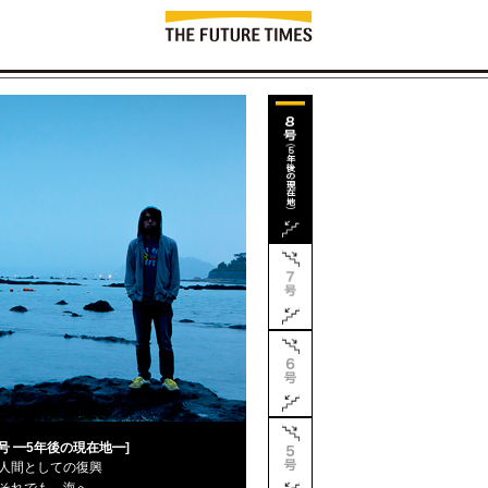
8号 ━5年後の現在地━]
人間としての復興