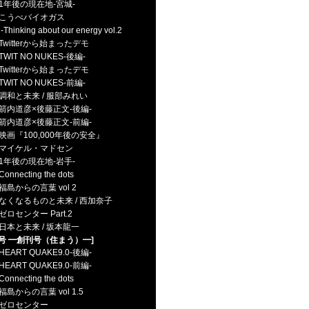
1年後の現在地-宮城-
こうべバイオガス
hinking about our energy vol.2
Twitterから始まったデモ
WIT NO NUKES-後編-
Twitterから始まったデモ
WIT NO NUKES-前編-
調和と未来 / 服部みれい
箭内道彦×後藤正文-後編-
箭内道彦×後藤正文-前編-
映画『100,000年後の安全』
イケル・マドセン
1年後の現在地-岩手-
Connecting the dots
島からの言葉 vol 2
なくなるものと未来 / 西加奈子
ゼロセンター Part.2
日本と未来 / 坂本龍一
1号 ━創刊号（住まう）━]
HEART QUAKE9.0-後編-
HEART QUAKE9.0-前編-
Connecting the dots
島からの言葉 vol 1.5
ゼロセンター