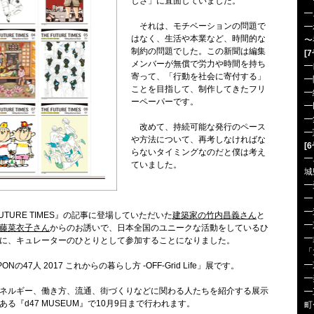
━
しさ」に直面していました。
━
それは、モチベーションの問題で
━
はなく、生活や本業など、時間的な
〜
制約の問題でした。この新聞は編集
[
メンバーが無償で労力や時間を持ち
━
寄って、「行動を社会に寄付する」
━
ことを目指して、制作してきたフリ
━
ーペーパーです。
━
━
改めて、持続可能な発行のペース
━
や方法について、再考しなければな
[
らないタイミングなのだと僕は考え
━
ていました。
城
━
━
━
UTURE TIMES』の記事に登場していただいた
建築家の竹内昌義さん
と
━
藤菜衣子さん
からのお誘いで、日本全国のユニークな活動をしているひ
━
に、キュレーターのひとりとして参加することになりました。
「
━
の47人 2017 これからの暮らし方 -OFF-Grid Life」展です。
━
ネルギー、働き方、流通、街づくりなどに関わる人たちを紹介する展示
━
る『d47 MUSEUM』で10月9日まで行われます。
町