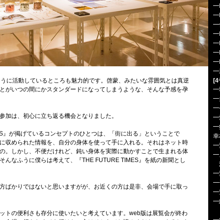
━
━
━
━
━
━
━
━
うに活動しているところも魅力的です。啓蒙、みたいな雰囲気とは真逆
[
とがいつの間にかスタンダードになってしまうような、そんな予感を孕
━
━
━
参加は、初心に立ち返る機会となりました。
━
━
TIMES』が掲げているコンセプトのひとつは、「街に出る」ということで
幸
に収められた情報を、自分の身体を使って手に入れる。それはネット時
━
の。しかし、不便だけれど、鈍い身体を実際に動かすことで生まれる体
━
んなふうに僕らは考えて、『THE FUTURE TIMES』を紙の新聞とし
━
━
方ばかりではないと思いますがが、お近くの方は是非、会場で手に取っ
━
━
-T
トの便利さも存分に使いたいと考えています。web版は展覧会が終わ