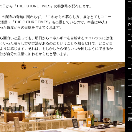
━
から『THE FUTURE TIMES』の特別号を配布します。
━
━
TIMES』の配布の有無に関わらず、「これからの暮らし方」展はとてもユニー
岡
動（『THE FUTURE TIMES』も出展しているので、本当は46人）
[
った角度からの目線を与えてくれます。
━
〜
ら面白いと思っても、明日からエネルギーを自給するエコハウスには住
━
ういった暮らし方や方法があるのだということを知るだけで、どこか自
━
ように感じます。それは、もしかしたら僕もいつか同じようにできるか
ジ
肢が自分の生活に加わるからだと思います。
━
━
━
会
━
━
━
━
-
━
━
[
━
━