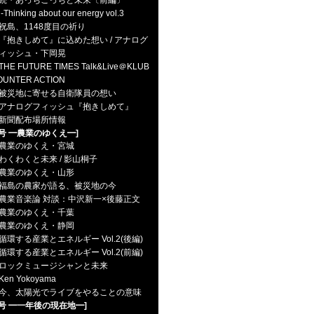
続・あっちこっちと未来〔前編〕
hinking about our energy vol.3
祝島、1148度目の祈り
『抱きしめて』に込めた想い / アナログ
ィッシュ・下岡晃
THE FUTURE TIMES Talk&Live＠KLUB
OUNTER ACTION
被災地に寄せる自衛隊員の想い
アナログフィッシュ『抱きしめて』
新聞配布場所情報
3号 ━農業のゆくえ━]
農業のゆくえ・宮城
わくわくと未来 / 影山桐子
農業のゆくえ・山形
福島の農家が語る、被災地の今
農業音楽論 対談：中沢新一×後藤正文
農業のゆくえ・千葉
農業のゆくえ・静岡
循環する産業とエネルギー Vol.2(後編)
循環する産業とエネルギー Vol.2(前編)
ロックミュージシャンと未来
en Yokoyama
今、太陽光でライブをやることの意味
2号 ━一年後の現在地━]