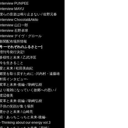
Interview PUNPEE
Interview MAYU
僕らの音楽は鳴り止まない / 佐野元春
Interview Chocolat&Akito
Interview 山口一郎
Interview 石野卓球
Interview デイヴ・グロール
新聞配布場所情報
4号 ━それぞれのふるさと━]
増刊号発行決定!
多様性と未来 / 乙武洋匡
今を生きること
愛と未来 / 松田美由紀
郷里を取り戻すために -川内村・遠藤雄
村長インタビュー-
変革と未来-後編- / 駒崎弘樹
より複雑になっていく故郷への思い /
渡辺俊美
変革と未来-前編- / 駒崎弘樹
子供の笑顔が集う場所
豊かさと未来 / 山崎亮
続・あっちこっちと未来-後編-
hinking about our energy vol.3