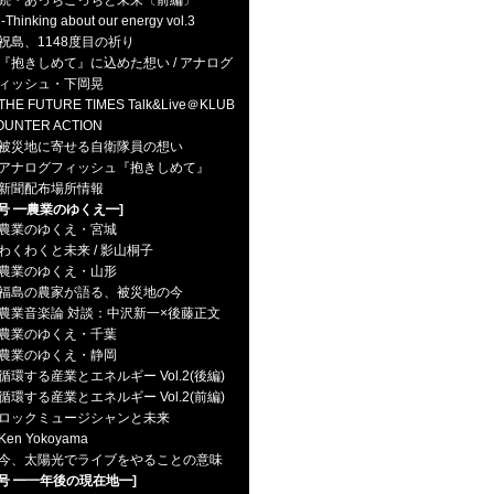
続・あっちこっちと未来〔前編〕
hinking about our energy vol.3
祝島、1148度目の祈り
『抱きしめて』に込めた想い / アナログ
ィッシュ・下岡晃
THE FUTURE TIMES Talk&Live＠KLUB
OUNTER ACTION
被災地に寄せる自衛隊員の想い
アナログフィッシュ『抱きしめて』
新聞配布場所情報
3号 ━農業のゆくえ━]
農業のゆくえ・宮城
わくわくと未来 / 影山桐子
農業のゆくえ・山形
福島の農家が語る、被災地の今
農業音楽論 対談：中沢新一×後藤正文
農業のゆくえ・千葉
農業のゆくえ・静岡
循環する産業とエネルギー Vol.2(後編)
循環する産業とエネルギー Vol.2(前編)
ロックミュージシャンと未来
en Yokoyama
今、太陽光でライブをやることの意味
2号 ━一年後の現在地━]