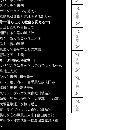
それでも、海へ
スイッチと未来
ボーダーラインを越えて
福島県双葉郡と沖縄を巡る対話〜
7号 ━暮らし方で社会を変える━]
自立した町を目指して
開拓する生活の選択肢
続々・あっちこっちと未来
民主主義の練習
集まって暮らすことの意義
憲法と民主主義
6号 ━3年後の現在地━]
よりどころは自分たちの力でつくる〜宮
県 南三陸町〜
受容と未来 | 和合亮一
もう一度、海へ〜岩手県陸前高田市〜
進歩と未来 | 奈良美智
東北ライブハウス大作戦《後編》
鼎談：私たちが見た「太陽花」―台湾の
太陽花学運」を振り返る―
東北ライブハウス大作戦《前編》
美しき心の風景と未来 | 畠山美由紀
三年後の捜索活動〜福島県双葉郡大熊
〜