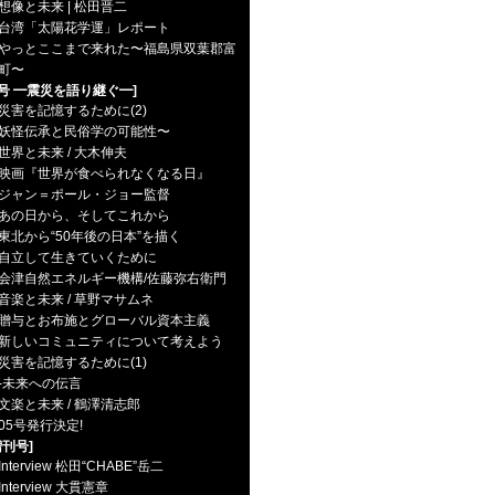
想像と未来 | 松田晋二
台湾「太陽花学運」レポート
やっとここまで来れた〜福島県双葉郡富
町〜
5号 ━震災を語り継ぐ━]
災害を記憶するために(2)
妖怪伝承と民俗学の可能性〜
世界と未来 / 大木伸夫
映画『世界が食べられなくなる日』
ャン＝ポール・ジョー監督
あの日から、そしてこれから
東北から“50年後の日本”を描く
自立して生きていくために
津自然エネルギー機構/佐藤弥右衛門
音楽と未来 / 草野マサムネ
贈与とお布施とグローバル資本主義
新しいコミュニティについて考えよう
災害を記憶するために(1)
未来への伝言
文楽と未来 / 鶴澤清志郎
05号発行決定!
増刊号]
Interview 松田“CHABE”岳二
Interview 大貫憲章