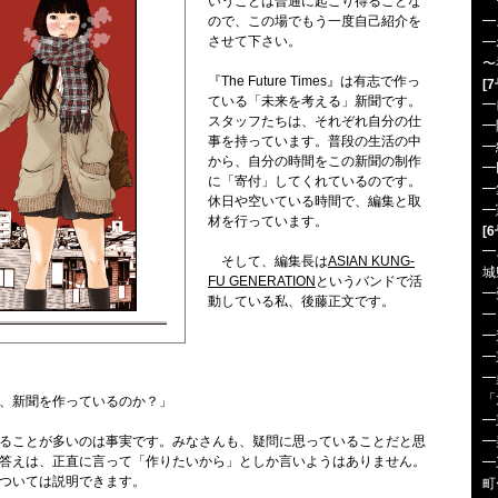
━
いうことは普通に起こり得ることな
ので、この場でもう一度自己紹介を
━
させて下さい。
━
〜
『The Future Times』は有志で作っ
[
ている「未来を考える」新聞です。
━
スタッフたちは、それぞれ自分の仕
━
事を持っています。普段の生活の中
━
から、自分の時間をこの新聞の制作
━
に「寄付」してくれているのです。
━
休日や空いている時間で、編集と取
━
材を行っています。
[
━
そして、編集長は
ASIAN KUNG-
城
FU GENERATION
というバンドで活
━
動している私、後藤正文です。
━
━
━
━
「
、新聞を作っているのか？」
━
ることが多いのは事実です。みなさんも、疑問に思っていることだと思
━
答えは、正直に言って「作りたいから」としか言いようはありません。
━
ついては説明できます。
町