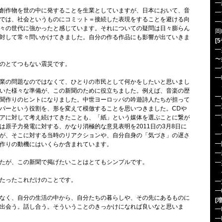
━
創作物を世の中に発することを生業としていますが、日本において、音
━
では、社会というものにコミット＝接続した表現をすることを避ける向
━
々の世代に強かったと感じています。それについての疑問は日々膨らん
岡
対して常々問いかけてきました。自分の作る作品にも影響が出ていきま
[
━
〜
のとてつもない震災です。
━
━
業の問題なのではなくて、ひとりの市民として何かをしたいと思いまし
ジ
いた様々な準備が、この新聞のために役立ちました。例えば、音楽の歴
━
聞作りのヒントになりました。中世ヨーロッパの吟遊詩人たちが担って
━
パーという役割を、形を変えて模倣することを思いつきました。CDや
━
アに対して考え続けてきたことも、「紙」という媒体を選ぶことに繋が
会
は原子力発電に対する、かなり消極的な意見表明を2011日の3月8日に
━
が、そこに対する当時のリアクションや、自分自身の「気づき」の遅さ
━
作りの動機にはいくらか含まれています。
━
たが、この新聞で掲げたいことはとてもシンプルです。
━
-
たったこれだけのことです。
━
━
なく、自分の生活の中から、自分たちの暮らしや、その先にあるものに
[
出会う。話し合う。そういうことのきっかけになれば良いなと思いま
━
━