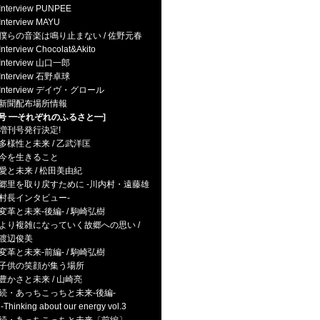
Interview PUNPEE
Interview MAYU
僕らの音楽は鳴り止まない / 佐野元春
Interview Chocolat&Akito
Interview 山口一郎
Interview 石野卓球
Interview デイヴ・グロール
新聞配布場所情報
4号 ━それぞれのふるさと━]
増刊号発行決定!
多様性と未来 / 乙武洋匡
今を生きること
愛と未来 / 松田美由紀
郷里を取り戻すために -川内村・遠藤雄
村長インタビュー-
変革と未来-後編- / 駒崎弘樹
より複雑になっていく故郷への思い /
渡辺俊美
変革と未来-前編- / 駒崎弘樹
子供の笑顔が集う場所
豊かさと未来 / 山崎亮
続・あっちこっちと未来-後編-
hinking about our energy vol.3