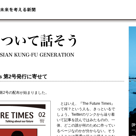
Times 第2号発行に寄せて
mes』の第2号の配布が始まりました。
とはいえ、『The Future Times』
って何？という人も、きっといるで
しょう。Twitterのリンクから辿り着
いて記事を読んではみたものの、一
[
体、どこの誰が何のために作ってい
━
るページなのかが分からない。そう