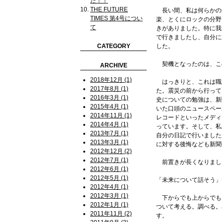
た！！
THE FUTURE
長い間、私は何らかの
TIMES 第4号につい
楽、とくにロックの分野
て
きがありました。特に我
で行きましたし、自分に
CATEGORY
した。
契機となったのは、こ
ARCHIVE
2018年12月 (1)
はっきりと、これは職
2017年8月 (1)
た。震災の前から行って
2016年3月 (1)
史についての勉強は、新
2015年4月 (1)
いた口頭のニュースペー
2014年11月 (1)
レコードといったメディ
2014年4月 (1)
っています。そして、私
2013年7月 (1)
自分の日記で行いました
2013年3月 (1)
に対する後悔なども新聞
2012年12月 (2)
2012年7月 (1)
前置きが長くなりまし
2012年6月 (1)
2012年5月 (1)
「未来について話そう」
2012年4月 (1)
2012年3月 (1)
下からでも上からでも
2012年1月 (1)
ついて考える。調べる。
2011年11月 (2)
す。