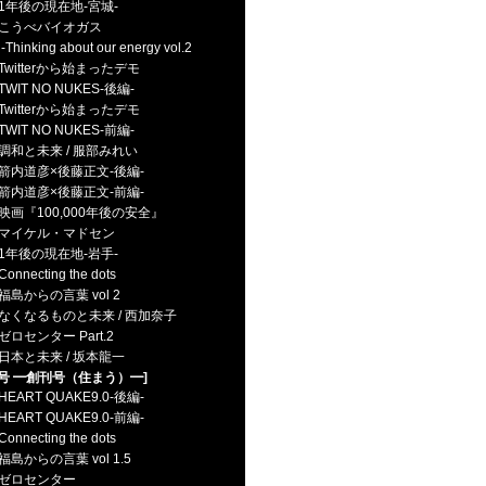
1年後の現在地-宮城-
こうべバイオガス
hinking about our energy vol.2
Twitterから始まったデモ
WIT NO NUKES-後編-
Twitterから始まったデモ
WIT NO NUKES-前編-
調和と未来 / 服部みれい
箭内道彦×後藤正文-後編-
箭内道彦×後藤正文-前編-
映画『100,000年後の安全』
イケル・マドセン
1年後の現在地-岩手-
Connecting the dots
島からの言葉 vol 2
なくなるものと未来 / 西加奈子
ゼロセンター Part.2
日本と未来 / 坂本龍一
1号 ━創刊号（住まう）━]
HEART QUAKE9.0-後編-
HEART QUAKE9.0-前編-
Connecting the dots
島からの言葉 vol 1.5
ゼロセンター