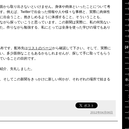
━
面から取り出さないといけません。身体や肉体といったことについて考
━
。例えば、Twitterで出会った情報や人や様々な事柄と、実際に肉体性
━
に出会うこと。抱きしめるように体感すること。そういうことも、
━
ながら探っていこうと思っています。この新聞は実際に、私の何気ない
━
た。作りながら勉強する、私にとっては全身を使った学びの場でもあり
━
━
━
[
配布です。配布先は
リストのページ
から確認して下さい。そして、実際に
━
い。多少面倒なこともあるかもしれませんが、探して手に取ってもらう
━
ていることの目的です。
━
紹介、失礼しました。
━
━
、そしてこの新聞をきっかけに新しい何かが、それぞれの場所で始まる
幸
━
━
━
━
━
2012年04月06日
━
-T