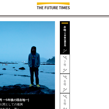
8号 ━5年後の現在地━]
人間としての復興