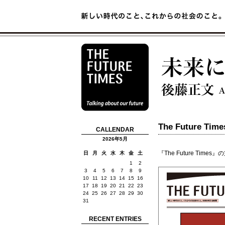
The Future 
CALLENDAR
2026年5月
『The Future Ti
日
月
火
水
木
金
土
1
2
3
4
5
6
7
8
9
10
11
12
13
14
15
16
17
18
19
20
21
22
23
24
25
26
27
28
29
30
31
RECENT ENTRIES