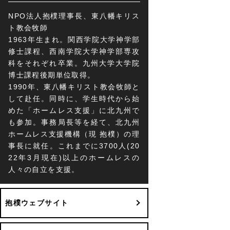
NPO法人抱樸理事長、東八幡キリス
ト教会牧師
1963年生まれ。関西学院大学神学部
修士課程、西南学院大学神学部専攻
科をそれぞれ卒業。九州大学大学院
博士課程後期単位取得。
1990年、東八幡キリスト教会牧師と
して赴任。同時に、学生時代から始
めた「ホームレス支援」に北九州で
も参加。事務局長等を経て、北九州
ホームレス支援機構（現 抱樸）の理
事長に就任。これまでに3700人(20
22年3月現在)以上のホームレスの
人々の自立を支援。
抱樸ウェブサイト