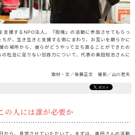
を支援するNPO法人、『抱樸』の活動に参加させてもらっ
たちが、生き生きと支援する側にまわり、お互いを朗らかに
援の場所から、彼らがどうやって立ち直ることができたの
ちの社会に足りない包容力について、代表の奥田知志さんに
取材・文／後藤正文 撮影／山川哲矢
この人には誰が必要か
日から、見学させていただいて。まずは、奥田さんの活動