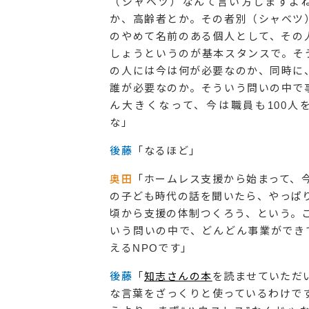
（シャベツ）なんて言い方しますよ
か、高齢者とか。その者別（シャベツ
のやめて名前のある個人として、その
しょうというのが基本スタンスで。そ
の人には今は何が必要なのか、同時に
誰が必要なのか。そういう問いの中で
ん大きくなって、今は職員も100人
な」
後藤
「なるほど」
奥田
「ホームレス支援から始まって、
の子ども時代の話を聞いたら、やっぱ
頃から支援の体制つくろう、という。
いう問いの中で、どんどん事業ができて
えるNPOです」
後藤
「
知志さんの本
を読ませていただ
な言葉をざっくりと使っているわけです