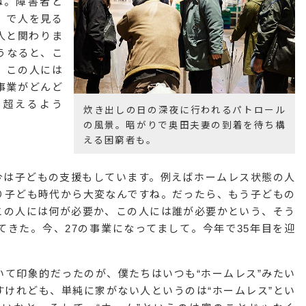
ね。障害者と
）で人を見る
人と関わりま
うなると、こ
、この人には
事業がどんど
を超えるよう
炊き出しの日の深夜に行われるパトロール
の風景。暗がりで奥田夫妻の到着を待ち構
える困窮者も。
今は子どもの支援もしています。例えばホームレス状態の人
り子ども時代から大変なんですね。だったら、もう子どもの
この人には何が必要か、この人には誰が必要かという、そう
きた。今、27の事業になってまして。今年で35年目を迎
いて印象的だったのが、僕たちはいつも“ホームレス”みたい
けれども、単純に家がない人というのは“ホームレス”とい