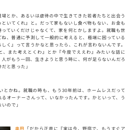
現場とか、あるいは虐待の中で生きてきた若者たちと出会う
っといてくれ』と。だって家もないし食べ物もない、お金も
持っていくだけじゃなくて、家を何とかしますよ。就職も世
どね、普通に予測して一般的に考えると、極端に困っている
ろしく』って言うかなと思ったら、これが言わないんです。
と、また考えとくわ』とか『今度でええわ』みたいな話に
、人がもう一回、生きようと思う時に、何が足らないんだろ
件だと思った」
いとかね。就職の時も、もう30年前は、ホームレスだって
れるオーナーさんって、いなかったんです。かといって、う
ないので」
奥田
「だから正直に『実は今、野宿で、もうすぐア