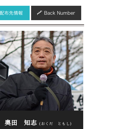
奥田 知志
(おくだ ともし)