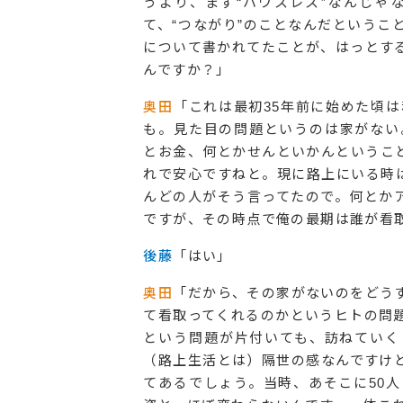
うより、まず“ハウスレス”なんじゃ
て、“つながり”のことなんだということ
について書かれてたことが、はっとす
んですか？」
奥田
「これは最初35年前に始めた頃
も。見た目の問題というのは家がない
とお金、何とかせんといかんというこ
れで安心ですねと。現に路上にいる時
んどの人がそう言ってたので。何とか
ですが、その時点で俺の最期は誰が看
後藤
「はい」
奥田
「だから、その家がないのをどう
て看取ってくれるのかというヒトの問
という問題が片付いても、訪ねていく
（路上生活とは）隔世の感なんですけ
てあるでしょう。当時、あそこに50