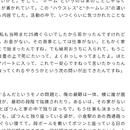
ないかと。そして、“ホーム”というのは家のことじゃなく
が書かれていて。この “ハウスレス”と“ホームレス”の違い
る内容でした。活動の中で、いつくらいに気づかれたことな
は私も当時まだ25歳ぐらいでしたから若かったんですけれど
。お金がない。その背景としては仕事がない。ともかく家
とで始まったんですね。でも結局おうちに入られて、もうこ
は畳の上で死にたいって、よくおっしゃってましたよ。ほと
アパートに入って、これで一安心ですねって言いたかったん
取ってくれるやろうかという次の問いが出てきたんですね」
するんだというモノの問題と、俺の最期は一体、横に誰が居
題が、最初の段階で指摘されたり。あるいは、その家がない
とぽつんと家の中で独りぼっちで。もう仕事も決まったし
ども、ぽつんと独り座っている姿が、小倉駅のあの西通路っ
人ぐらい寝てて。段ボールを敷いてポツンと座っている日の