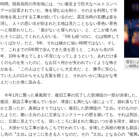
時間。陸前高田の市街地には、つい最近まで巨大なベルトコンベ
アーが設置されていた。海を望む山を削り、その土を利用して市
街地を嵩上げする工事が続いているのだ。震災当時の瓦礫は姿を
消し、人々の思い出が刻まれた土地は見たこともない茶色い景色
へと様変わりした。「薬がないと寝られない」と、どこか後ろめ
たそうに話してくれた人がいる。「5年も経つのに、心は憔悴して
いくばかり」だと。5年、それは確かに短い時間ではない。そし
て、これまでの5年間で歩んできた道を思うと、これから先の5
年、10年を考えてしまい不安になってしまうという。あれだけ多
震災に
くのものを失ったのに、なお日々何かが失われていくような怖さ
い時間
がある。「この人はとても逞しいし大丈夫だ」と、勝手に安心し
ていた人の口からそんな言葉を聴くと、それがいかに浅はかな考
えだったか身に染みる。
今年1月に襲った暴風雨で、復旧工事の完了した防潮堤の一部が決壊した。
復旧、新設工事が進んでいるが、津波にも満たない波によって、崩れ落ちて
かと思ったが、真相はそうではない。復旧した防潮堤の〝土台〟そのものが
たようだ。脆い土台の上に立派なコンクリートの壁を築いても、それは所詮
に、立派に見えていても、深いところに刻まれた傷はいつか姿を現す。確か
し、大掛かりな工事があちこちで行われている。全壊した高校の校舎も新設
し街の〝土台〟はそこに生きる人々なのだ。その〝土台〟となる心の〝復興