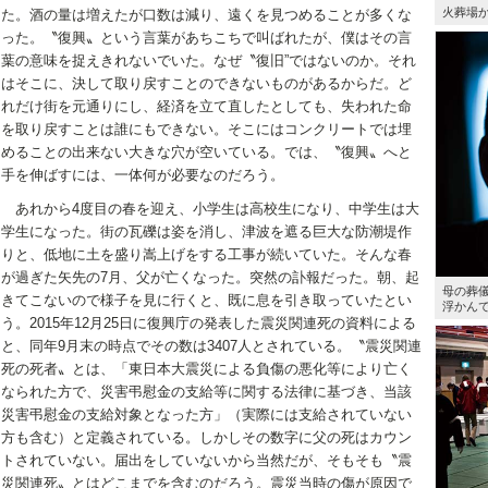
火葬場
た。酒の量は増えたが口数は減り、遠くを見つめることが多くな
った。〝復興〟という言葉があちこちで叫ばれたが、僕はその言
葉の意味を捉えきれないでいた。なぜ〝復旧”ではないのか。それ
はそこに、決して取り戻すことのできないものがあるからだ。ど
れだけ街を元通りにし、経済を立て直したとしても、失われた命
を取り戻すことは誰にもできない。そこにはコンクリートでは埋
めることの出来ない大きな穴が空いている。では、〝復興〟へと
手を伸ばすには、一体何が必要なのだろう。
あれから4度目の春を迎え、小学生は高校生になり、中学生は大
学生になった。街の瓦礫は姿を消し、津波を遮る巨大な防潮堤作
りと、低地に土を盛り嵩上げをする工事が続いていた。そんな春
が過ぎた矢先の7月、父が亡くなった。突然の訃報だった。朝、起
母の葬
きてこないので様子を見に行くと、既に息を引き取っていたとい
浮かん
う。2015年12月25日に復興庁の発表した震災関連死の資料による
と、同年9月末の時点でその数は3407人とされている。〝震災関連
死の死者〟とは、「東日本大震災による負傷の悪化等により亡く
なられた方で、災害弔慰金の支給等に関する法律に基づき、当該
災害弔慰金の支給対象となった方」（実際には支給されていない
方も含む）と定義されている。しかしその数字に父の死はカウン
トされていない。届出をしていないから当然だが、そもそも〝震
災関連死〟とはどこまでを含むのだろう。震災当時の傷が原因で