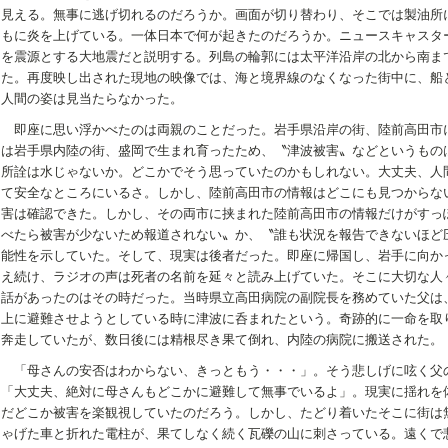
見える。無事に逃げ切れるのだろうか。画面が切り替わり、そこでは製油所
もに炎を上げている。一体日本で何が起きたのだろうか。ニュースキャスタ
を震源とする大地震だと説明する。列島の輪郭には太平洋沿岸の北から南ま
た。再度映し出された現地の映像では、海と境界線のなくなった街中に、船
人間の姿は見当たらなかった。
即座に思い浮かべたのは両親のことだった。岩手県沿岸の街、陸前高田市
は岩手県内陸の街、盛岡で生まれ育ったため、〝津波被害〟などというもの
所詮は水じゃないか。どこかでそう思っていたのかもしれない。大丈夫、人
て安全なところにいるさ。しかし、陸前高田市の情報はどこにも見つからな
害は確認できた。しかし、その両市に挟まれた陸前高田市の情報だけがすっ
べたら被害が少ないため報道されない〟か、〝誰も状況を報告できないほど
能性を示していた。そして、現実は後者だった。即座に帰国し、岩手に向か
え続け、ラジオの声は死者の名前を延々と読み上げていた。そこに大切な人
話があったのはその時だった。当時県立高田病院の副院長を務めていた父は
上に避難させようとしている時に津波に呑まれたという。奇跡的に一命を取
奔走していたが、数日後には精根尽き果て倒れ、内陸の病院に搬送された。
「母さんの安否はわからない、きっともう・・・」。そう悲しげに呟く父
「大丈夫、絶対に母さんもどこかに避難して無事でいるよ」。現実に揺れを
だどこか被害を楽観視していたのだろう。しかし、たどり着いたそこに街は
ゃげた車と折れた電柱が、果てしなく続く瓦礫の山に刺さっている。遠くで