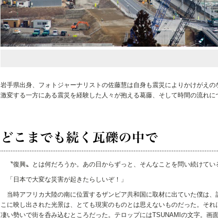
岩手県出身、フォトジャーナリストの佐藤慧は自身も震災によりかけがえの
激変する一方にある震災を経験した人々が抱える葛藤、そして時間の流れに
〝復興〟とは何だろうか。あの日からずっと、そんなことを問い続けてい
「日本で大変な災害が起きたらしいぞ！」
当時アフリカ大陸の南に位置するザンビア共和国に取材に出ていた僕は、
こに映し出された光景は、とても現実のものとは思えないものだった。それ
凄い勢いで街を呑み込むところだった。テロップにはTSUNAMIの文字。