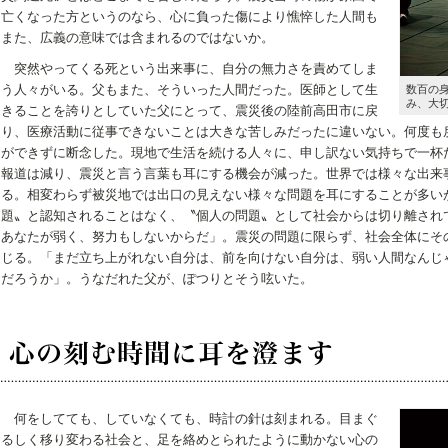
亡くなった方というのなら、心に負った傷により憔悴した人間も
また、広義の意味では含まれるのではないか。
突然やってくる死という出来事に、自分の無力さを責めてしま
う人々がいる。父もまた、そういった人間だった。医師として生
数百の
み、大
きることを誇りとしていた父にとって、震災後の陸前高田市に戻
り、医療活動に従事できないことは大きな苦しみだったに違いない。何度も
ができずに断念した。現地で生活を続ける人々に、申し訳ない気持ちで一杯
報道は減り、震災と言う言葉も耳にする機会が減った。世界では様々な出来
る。相変わらず被災地では出口の見えない様々な問題を耳にすることが多い
題〟と認知されることはなく、〝個人の問題〟として社会からは切り離され
あなたが弱く、努力もしないからだ」。震災の問題に限らず、社会全体にそ
じる。「まだ立ち上がれない自分は、前を向けない自分は、弱い人間なんじ
だろうか」。うなだれた父が、ぽつりとそう呟いた。
何をしてても、していなくても、時計の針は刻まれる。目まぐ
るしく移り変わる社会と、足を絡めとられたように動かない心の