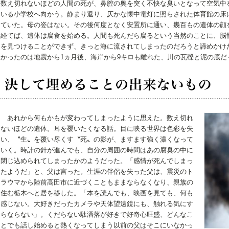
数え切れないほどの人間の死が、鼻腔の奥を突く不快な臭いとなって空気中
いる小学校へ向かう。静まり返り、仄かな懐中電灯に照らされた体育館の床
ていた。母の姿はない。その後何度となく安置所に通い、幾百もの遺体の顔
経てば、遺体は腐食を始める。人間も死んだら腐るという当然のことに、脳
を見つけることができず、きっと海に流されてしまったのだろうと諦めかけ
かったのは地震から1ヵ月後、海岸から9キロも離れた、川の瓦礫と泥の底だ
あれから何もかもが変わってしまったように思えた。数え切れ
ないほどの遺体。耳を覆いたくなる話。目に映る世界は色彩を失
い、〝生〟を覆い尽くす〝死〟の影が、ますます強く濃くなって
いく。時計の針が進んでも、自分の周囲の時間はあの腐臭の中に
閉じ込められてしまったかのようだった。「感情が死んでしまっ
たようだ」と、父は言った。生涯の伴侶を失った父は、震災のト
ラウマから陸前高田市に近づくこともままならなくなり、親族の
住む栃木へと居を移した。「本を読んでも、映画を見ても、何も
感じない。大好きだったカメラや天体望遠鏡にも、触れる気にす
らならない」。くだらない駄洒落が好きで好奇心旺盛、どんなこ
とでも話し始めると熱くなってしまう以前の父はそこにいなかっ