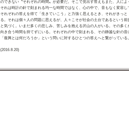
のできない〝それぞれの時間〟が必要だ。そこで見出す答えもまた、人によ
それは時計の針で刻まれる均一な時間ではなく、心の中で、音もなく変容し
それぞれの答えを得て「生きていこう」と力強く思えるとき、それがきっと
る。それは個々人の問題に思えるが、人々こそが社会の土台であるという前
と気づく。いまだ多くの悲しみ、苦しみを抱える沢山の人がいる。その多く
向き合う時間を持てずにいる。それぞれの中で刻まれる、その静謐な針の音
「復興とは何だろうか」という問いに対するひとつの答えへと繋がっている
(2016.8.20)