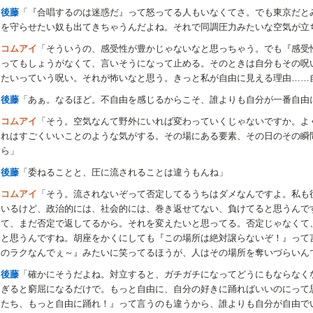
後藤
「『合唱するのは迷惑だ』って怒ってる人もいなくてさ。でも東京だと
を守らせたい奴も出てきちゃうんだよね。それで同調圧力みたいな空気が立
コムアイ
「そういうの、感受性が豊かじゃないなと思っちゃう。でも『感受
ってもしょうがなくて、言いそうになって止める。そのときは自分もその呪
たいっていう呪い。それが怖いなと思う。きっと私が自由に見える理由……
後藤
「あぁ。なるほど。不自由を感じるからこそ、誰よりも自分が一番自由
コムアイ
「そう。空気なんて野外にいれば変わっていくじゃないですか。よく
れはすごくいいことのような気がする。その場にある要素、その日のその瞬
ら」
後藤
「委ねることと、圧に流されることは違うもんね」
コムアイ
「そう。流されないぞって否定してるうちはダメなんですよ。私も
いるけど、政治的には、社会的には、巻き返せてない、負けてると思うんで
て、まだ否定で返してるから。それを変えたいと思ってる。否定じゃなくて
と思うんですね。胡座をかくにしても『この場所は絶対譲らないぞ！』って
のラクなんでぇ～』みたいに笑ってるほうが、人はその場所を奪いづらいん
後藤
「確かにそうだよね。対立すると、ガチガチになってどうにもならなく
ぎると窮屈になるだけで。もっと自由に、自分の好きに踊ればいいのにって
たち、もっと自由に踊れ！』って言うのも違うから、誰よりも自分が自由で