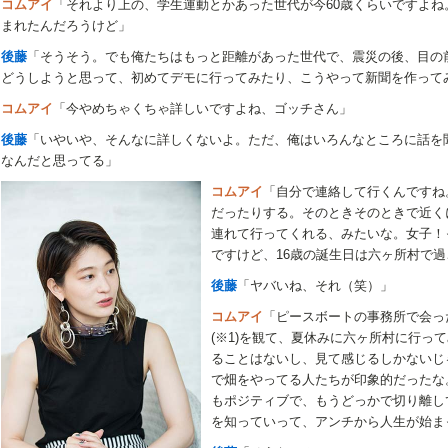
コムアイ
「それより上の、学生運動とかあった世代が今60歳くらいですよ
まれたんだろうけど」
後藤
「そうそう。でも俺たちはもっと距離があった世代で、震災の後、目の
どうしようと思って、初めてデモに行ってみたり、こうやって新聞を作って
コムアイ
「今やめちゃくちゃ詳しいですよね、ゴッチさん」
後藤
「いやいや、そんなに詳しくないよ。ただ、俺はいろんなところに話を
なんだと思ってる」
コムアイ
「自分で連絡して行くんですね
だったりする。そのときそのときで近く
連れて行ってくれる、みたいな。女子！
ですけど、16歳の誕生日は六ヶ所村で
後藤
「ヤバいね、それ（笑）」
コムアイ
「ピースボートの事務所で会っ
(※1)を観て、夏休みに六ヶ所村に行っ
ることはないし、見て感じるしかないじゃ
で畑をやってる人たちが印象的だったな
もポジティブで、もうどっかで切り離し
を知っていって、アンチから人生が始ま