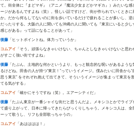
て。街全体に『まどマギ』（アニメ『魔法少女まどかマギカ』）みたいな感
ージがあるんですよね（笑）。怪しい話ですけど、街が作られていくときに
か。だから何もしてないのに街を歩いているだけで疲れることが多いし、逆
だったりする。大阪の人に聞いても沖縄の人に聞いても『東京にいると少し
感じがある』って話になることがあって」
後藤
「ヒットポイントね。体力っていうか」
コムアイ
「そう。頑張らなきゃいけない、ちゃんとしなきゃいけないと思わ
がすごく強い街ですよね」
後藤
「たぶん、土地的な何かというより、もっと観念的な呪いがあるような
るけどね。田舎の人が持つ“東京！”っていうイメージ。僕みたいに田舎から“
思う東京” をそれぞれ抱えて出てきて、そういうイメージが集まって東京を
てる気がする」
コムアイ
「確かにそうですね（笑）。エアーシティだ」
後藤
「たぶん東京が一番シャイな街だと思うんだよ。メキシコとかでライブ
て盛り上がって、日本に帰ってきたらびっくりしちゃう。メキシコ人は、全
ーッて歌うし、リフも全部歌っちゃうの」
コムアイ
「あはははは！」