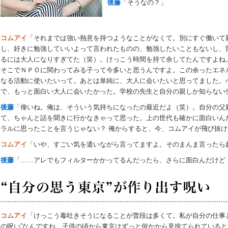
後藤
「そうなの？」
コムアイ
「それまでは強い熱意を持つようなことがなくて。別にすぐ働いて
し、好きに勉強していいよって言われたものの、勉強したいこともないし、
るには大人になりすぎてた（笑）。けっこう時間を持て余してたんですよね
そこでＮＰＯに関わってみる子って今多いと思うんですよ。この余ったエネ
なる活動に使いたいって。あとは単純に、大人に会いたいと思ってました。
で、もっと面白い大人に会いたかった。学校の先生と自分の親しか知らない
後藤
「偉いね。俺は、そういう気持ちになったの最近だよ（笑）。自分の父
て、ちゃんと話を聞きに行かなきゃって思った。上の世代も確かに面白いん
ラルに思ったことを言うじゃない？ 俺からすると、今、コムアイが飛び抜
コムアイ
「いや、すごい気を遣いながら言ってますよ。そのまんま言ったら
後藤
「……アレでもフィルターかかってるんだったら、さらに面白んだけど
コムアイ
「けっこう毒吐きそうになることが普段は多くて。私が自分の仕事
の呪い”なんですね。子供の頃から東京はずっと何かから見捨てられている