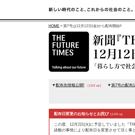
HOME
< 第7号は12月12日(金)から配布開始!!
▼
配布先情報公開!
▼
第7号の配布
［12/2 up］
配布日変更のお知らせとお詫び
11/29 up
この度、12月2日(火)に予定していました『THE 
諸般の事情により配布日を変更させて頂く事