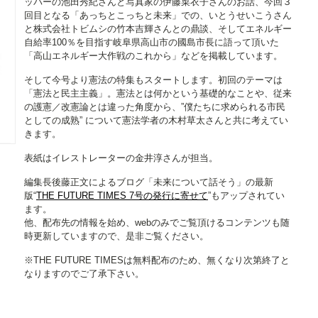
ッパーの池田秀紀さんと写真家の伊藤菜衣子さんのお話、今回３
回目となる「あっちとこっちと未来」での、いとうせいこうさん
と株式会社トビムシの竹本吉輝さんとの鼎談、そしてエネルギー
自給率100％を目指す岐阜県高山市の國島市長に語って頂いた
「高山エネルギー大作戦のこれから」などを掲載しています。
そして今号より憲法の特集もスタートします。初回のテーマは
「憲法と民主主義」。憲法とは何かという基礎的なことや、従来
の護憲／改憲論とは違った角度から、”僕たちに求められる市民
としての成熟” について憲法学者の木村草太さんと共に考えてい
きます。
表紙はイレストレーターの金井淳さんが担当。
編集長後藤正文によるブログ「未来について話そう」の最新
版“
THE FUTURE TIMES 7号の発行に寄せて
”もアップされてい
ます。
他、配布先の情報を始め、webのみでご覧頂けるコンテンツも随
時更新していますので、是非ご覧ください。
※THE FUTURE TIMESは無料配布のため、無くなり次第終了と
なりますのでご了承下さい。