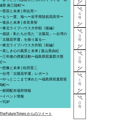
城県 南三陸町〜
━
受容と未来 | 和合亮一
━
もう一度、海へ〜岩手県陸前高田市〜
━
進歩と未来 | 奈良美智
━
東北ライブハウス大作戦《後編》
━
鼎談：私たちが見た「太陽花」―台湾の
「太陽花学運」を振り返る―
━
東北ライブハウス大作戦《前編》
━
美しき心の風景と未来 | 畠山美由紀
━
三年後の捜索活動〜福島県双葉郡大熊
町〜
━
想像と未来 | 松田晋二
━
台湾「太陽花学運」レポート
━
やっとここまで来れた〜福島県双葉郡富
岡町〜
━
新聞配布場所情報
━
イベント情報
━
TOP
TheFutureTimes からのツイート