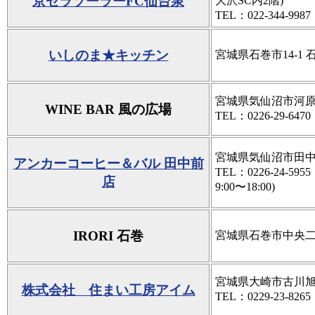
京セラソーラーFC仙台泉
大沢SC内2階)
TEL：022-344-9987
いしのま★キッチン
宮城県石巻市14-1
宮城県気仙沼市河原田2-
WINE BAR 風の広場
TEL：0226-29-6470
宮城県気仙沼市田中前
アンカーコーヒー＆バル 田中前
TEL：0226-24-59
店
9:00〜18:00)
IRORI 石巻
宮城県石巻市中央二
宮城県大崎市古川旭1
株式会社 住まい工房アイム
TEL：0229-23-8265