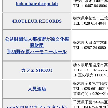
神奈川県茅ケ崎市赤松
holon hair design lab
TEL： 0467-84-8
栃木県宇都宮市二荒町
4ROULEUR RECORDS
TEL：028-614-4044
公益財団法人那須野が原文化振
栃木県大田原市本町1-2
興財団
TEL：0287-24-0880
那須野が原ハーモニーホール
栃木県那須塩原市高砂
カフェ SHOZO
TEL/FAX：0287-63-
1F 豆の販売 11:00〜20
栃木県宇都宮市陽東5-
人見酒店
TEL：028-661-4021 
営業時間：9:30〜2
千葉県千葉市中央区松波
cafe STAND(カフェスタンド)
TEL：043-254-28