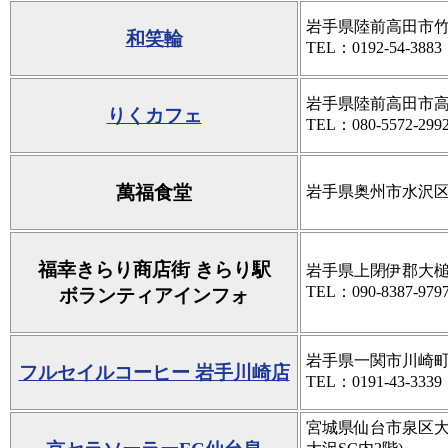
岩手県陸前高田市竹
和笑輪
TEL：0192-54-3883
岩手県陸前高田市高田
りくカフェ
TEL：080-5572-299
萬福食堂
岩手県奥州市水沢区南
福幸きらり商店街 きらり駅
岩手県上閉伊郡大槌町
TEL：090-8387-979
ボランティアインフォ
岩手県一関市川崎町薄
フルセイルコーヒー 岩手川崎店
TEL：0191-43-33
宮城県仙台市泉区大