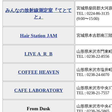
宮城県柴田郡大河原
みんなの放射線測定室『てとて
TEL : 0224-86
と』
(9:00〜15:00)
Hair Station JAM
宮城県本吉郡南三陸町
山形県米沢市門東町3-
LIVE A_R_B
TEL : 0238-22-8556
山形県米沢市塩井町塩
COFFEE HEAVEN
TEL : 0238-24-6070
山形県米沢市中央3丁目
CAFE LABORATORY
TEL : 0238-21-7557
山形県米沢市中央4丁
From Dusk
TEL : 0238-26-5865