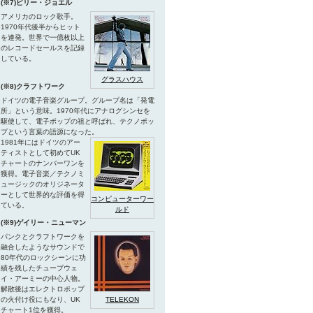
(※7)ビリー・ジョエル
アメリカのロック歌手。
1970年代後半からヒット
を連発。世界で一億枚以上
のレコードセールスを記録
している。
グラスハウス
(※8)クラフトワーク
ドイツの電子音楽グループ。グループ名は「発電
所」という意味。1970年代にアナログシンセを
駆使して、電子ポップの祖と呼ばれ、テクノポッ
プという言葉の語源になった。
1981年にはドイツのアー
ティストとして初めてUK
チャートのナンバーワンを
獲得。電子音楽／テクノミ
ュージックのオリジネータ
ーとして世界的な評価を得
コンピューターワー
ている。
ルド
(※9)ゲイリー・ニューマン
パンクとクラフトワークを
融合したようなサウンドで
80年代のロックシーンに功
績を残したチューブウェ
イ・アーミーの中心人物。
解散後はエレクトロポップ
の火付け役にもなり、UK
TELEKON
チャート1位を獲得。