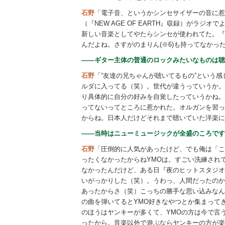
石野
「電子音、というかシンセサイザーの音に惹かれた
（『NEW AGE OF EARTH』収録）がラ
新しい音楽としてやたらシンセが使われてた。『
んだよね。さすがのまりん(※6)も持ってなかっ
――ギター主体の普通のロックみたいなものは聴
石野
「“友達の兄ちゃんが聴いてるもの”という
ルダに入ってる（笑）。世代が違うっていうか。
り具体的に自分の好みを自覚したっていうかね。
ってないってところに惹かれた。オルガンを習っ
からね。日本人だけどそれまで聴いていた洋楽に
――当時はニューミュージックが全盛のころです
石野
「圧倒的に人気があったけど、でも俺は「こ
ったくなかったからねYMOは。すごい洗練され
なかったんだけど、ある日『夜のヒットスタジオ
いがっかりした（笑）。うわっ、人間だったのか
あったからさ（笑）こっちの勝手な思い込みなん
の曲を弾いてるとYMO好きなやつとか集まって
のほうはヤンキーが多くて、YMOの方は今で言
ったから。音楽以外で遊ぶならヤンキーの方が楽