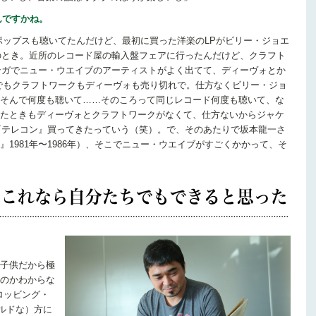
んですかね。
ポップスも聴いてたんだけど、最初に買った洋楽のLPがビリー・ジョエ
年のとき。近所のレコード屋の輸入盤フェアに行ったんだけど、クラフト
マンガでニュー・ウエイブのアーティストがよく出てて、ディーヴォとか
でもクラフトワークもディーヴォも売り切れで。仕方なくビリー・ジョ
そんで何度も聴いて……そのころって同じレコード何度も聴いて、な
たときもディーヴォとクラフトワークがなくて、仕方ないからジャケ
の『テレコン』買ってきたっていう（笑）。で、そのあたりで坂本龍一さ
1981年〜1986年）、そこでニュー・ウエイブがすごくかかって、そ
子供だから極
のかわからな
ロッビング・
ャルドな）方に