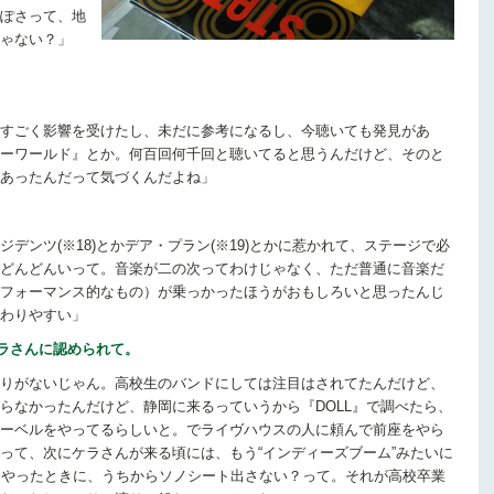
ぽさって、地
ゃない？」
すごく影響を受けたし、未だに参考になるし、今聴いても発見があ
ーワールド』とか。何百回何千回と聴いてると思うんだけど、そのと
あったんだって気づくんだよね」
デンツ(※18)とかデア・プラン(※19)とかに惹かれて、ステージで必
どんどんいって。音楽が二の次ってわけじゃなく、ただ普通に音楽だ
フォーマンス的なもの）が乗っかったほうがおもしろいと思ったんじ
わりやすい」
ケラさんに認められて。
りがないじゃん。高校生のバンドにしては注目はされてたんだけど、
らなかったんだけど、静岡に来るっていうから『DOLL』で調べたら、
ーベルをやってるらしいと。でライヴハウスの人に頼んで前座をやら
って、次にケラさんが来る頃には、もう“インディーズブーム”みたいに
にやったときに、うちからソノシート出さない？って。それが高校卒業