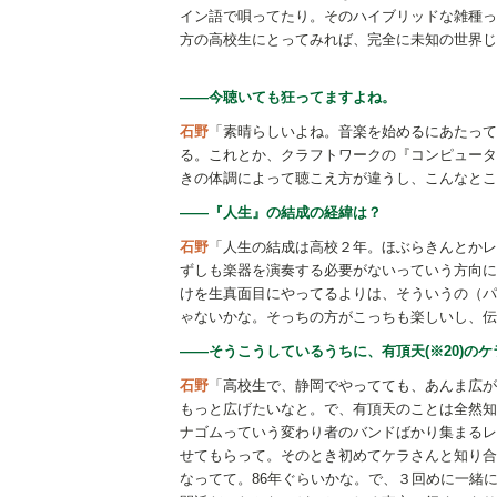
イン語で唄ってたり。そのハイブリッドな雑種っ
方の高校生にとってみれば、完全に未知の世界じ
――今聴いても狂ってますよね。
石野
「素晴らしいよね。音楽を始めるにあたって
る。これとか、クラフトワークの『コンピュータ
きの体調によって聴こえ方が違うし、こんなとこ
――『人生』の結成の経緯は？
石野
「人生の結成は高校２年。ほぶらきんとかレジ
ずしも楽器を演奏する必要がないっていう方向に
けを生真面目にやってるよりは、そういうの（パ
ゃないかな。そっちの方がこっちも楽しいし、伝
――そうこうしているうちに、有頂天(※20)の
石野
「高校生で、静岡でやってても、あんま広が
もっと広げたいなと。で、有頂天のことは全然知
ナゴムっていう変わり者のバンドばかり集まるレ
せてもらって。そのとき初めてケラさんと知り合
なってて。86年ぐらいかな。で、３回めに一緒