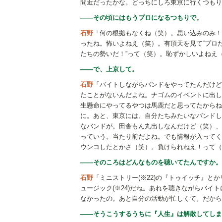
間近だったかな。どっちにしろ東京に行くつもり
――その頃にはもうプロになるつもりで。
石野
「何の根拠もなくね（笑）。思い込みのみ！
ったね。怖いよねえ（笑）。有頂天を見て“プロ
たちの勢いだ！”って（笑）。恥ずかしいよねえ
――で、上京して。
石野
「バイトしながらバンドをやってたんだけど
たことがないんだよね。ナゴムのイベントに出し
生懸命にやってるやつは馬鹿だと思ってたからね
に。あと、東京には、自分たちみたいなバンドし
なバンドが。田舎もん丸出しなんだけど（笑）、
っていう。当たり前だよね。でも情報が入ってく
ウンコしたとかさ（笑）。負けられねえ！って（
――そのころはどんなものを聴いてたんですか。
石野
「ミニストリー(※22)の『トゥイッチ』と
ュージック(※24)だね。あれを聴きながらバ
なかったの。あと自分の活動が忙しくて。だから
――そうこうするうちに『人生』は解散してしま