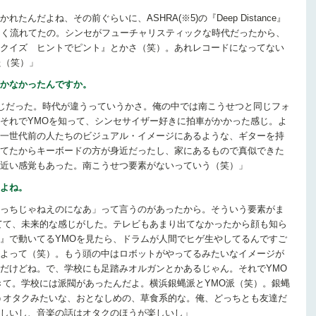
んだよね、その前ぐらいに、ASHRA(※5)の『Deep Distance』
ジオでよく流れてたの。シンセがフューチャリスティックな時代だったから、
クイズ ヒントでピント』とかさ（笑）。あれレコードになってない
た（笑）」
かなかったんですか。
感じだった。時代が違うっていうかさ。俺の中では南こうせつと同じフォ
それでYMOを知って、シンセサイザー好きに拍車がかかった感じ。よ
一世代前の人たちのビジュアル・イメージにあるような、ギターを持
てたからキーボードの方が身近だったし、家にあるもので真似できた
近い感覚もあった。南こうせつ要素がないっていう（笑）」
よね。
っちじゃねえのになあ」って言うのがあったから。そういう要素がま
てて、未来的な感じがした。テレビもあまり出てなかったから顔も知ら
』で動いてるYMOを見たら、ドラムが人間でヒゲ生やしてるんですご
よって（笑）。もう頭の中はロボットがやってるみたいなイメージが
だけどね。で、学校にも足踏みオルガンとかあるじゃん。それでYMO
きて。学校には派閥があったんだよ。横浜銀蝿派とYMO派（笑）。銀蝿
うオタクみたいな、おとなしめの、草食系的な。俺、どっちとも友達だ
しいし、音楽の話はオタクのほうが楽しいし」