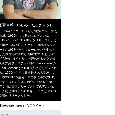
石野卓球（いしの・たっきゅう）
1989年にピエール瀧らと“電気グルーヴ”を
結成。1995年には初のソロアルバム
『DOVE LOVES DUB』をリリースし、こ
の頃から本格的にDJとしての活動もスタ
ート。1997年からはヨーロッパを中心と
した海外での活動も積極的に行いはじめ、
1998年にはベルリンで行われるテクノ最
大の野外フェスティバル“Love Parade”の
Final Gatheringで100万人の前でプレイす
る。1999年からは日本最大の大型屋内レ
イヴ“WIRE”を主催、精力的に海外のDJ/ア
ーティストを日本に紹介している。2013
年２月に電気グルーヴとしてのアルバム
『人間と動物』のＣＤを、3月にはアナロ
グ盤のリリースをした。
TheFutureTimes からのツイート