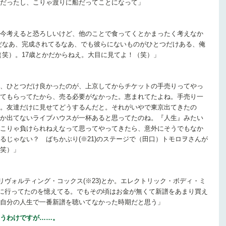
だったし、こりゃ渡りに船だってことになって」
今考えると恐ろしいけど、他のことで食ってくとかまったく考えなか
だなあ、完成されてるなあ、でも彼らにないものがひとつだけある、俺
（笑）。17歳とかだからねえ。大目に見てよ！（笑）」
、ひとつだけ良かったのが、上京してからチケットの手売りってやっ
てもらってたから、売る必要がなかった。恵まれてたよね。手売り一
。友達だけに見せてどうするんだと。それがいやで東京出てきたの
か出てないライブハウスが一杯あると思ってたのね。『人生』みたい
こりゃ負けられねえなって思ってやってきたら、意外にそうでもなか
るじゃない？ ばちかぶり(※21)のステージで（田口）トモロヲさんが
笑）」
かリヴォルティング・コックス(※23)とか。エレクトリック・ボディ・ミ
イトに行ってたのを憶えてる。でもその頃はお金が無くて新譜をあまり買え
自分の人生で一番新譜を聴いてなかった時期だと思う」
うわけですが……。