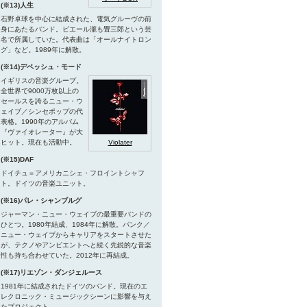
(※13)人生
石野卓球を中心に結成された、電気グルーヴの前
身にあたるバンド。ピエール瀧も畳三郎という芸
名で所属していた。代表曲は「オールナイトロン
グ」など。1989年に解散。
(※14)デペッシュ・モード
イギリスの音楽グループ。
全世界で9000万枚以上の
セールスを誇るニュー・ウ
ェイブ／シンセポップの代
表格。1990年のアルバム
『ヴァイオレーター』が大
ヒット。現在も活動中。
Violater
(※15)DAF
ドイチュ＝アメリカニシェ・フロイントシャフ
ト。ドイツの音楽ユニット。
(※16)パレ・シャンブルグ
ジャーマン・ニュー・ウェイブの最重要バンドの
ひとつ。1980年結成、1984年に解散。パンク／
ニュー・ウェイブからキャリアをスタートさせた
が、テクノやアンビエントへと続く先鋭的な音楽
性も持ち合わせていた。2012年に再結成。
(※17)リエゾン・ダンジェルース
1981年に結成されたドイツのバンド。現在のエ
レクロニック・ミュージックシーンに影響を与え
たプロジェクト。