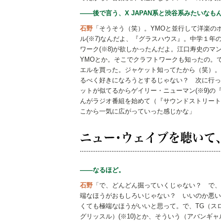
――後で言う、X JAPAN系と渋谷系みたいなも
石野
「そうそう（笑）。YMOと並行して洋楽の
ル(※7)なんだよ、『グラスハウス』。中学１
ワーク(※8)が欲しかったんだよ。江口寿史の
YMOとか。そこでクラフトワークも知ったの。
エルを買った。ジャケット知ってたから（笑）。
るべく好きになろうとするじゃない？ 次に行っ
ットが似てるからゲイリー・ニューマン(※9)
んがラジオ番組を始めて（『サウンドストリート』
こから一気に広がっていった感じかな」
――なるほど。
石野
「で、どんどん掘っていくじゃない？ で、
端なほうがおもしろいじゃない？ いいのか悪い
くても極端なほうがいいと思って。で、TG（ス
グリッスル）(※10)とか、そういう（アバンギ