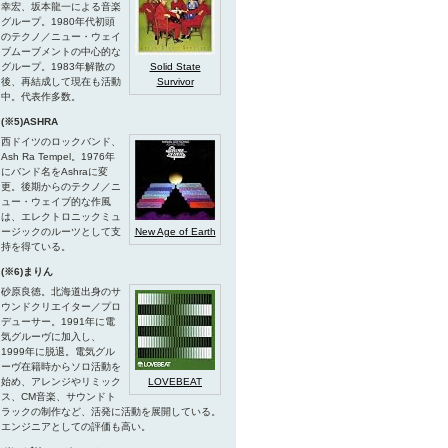
幸宏、坂本龍一による音楽
グループ。1980年代初頭
のテクノ／ニュー・ウェイ
ブムーブメントの中心的な
グループ。1983年解散の
Solid State
後、再結成して現在も活動
Survivor
中。代表作多数。
(※5)ASHRA
西ドイツのロックバンド、
Ash Ra Tempel。1976年
にバンド名をAshraに変
更。後期からのテクノ／ニ
ュー・ウェイブ的な作風
は、エレクトロニックミュ
ージックのルーツとして支
New Age of Earth
持を得ている。
(※6)まりん
砂原良徳。北海道出身のサ
ウンドクリエイター／プロ
デューサー。1991年に電
気グルーヴに加入し、
1999年に脱退。電気グル
ーヴ在籍時からソロ活動を
始め、アレンジやリミック
LOVEBEAT
ス、CM音楽、サウンドト
ラックの制作など、活発に活動を展開している。
エンジニアとしての評価も高い。