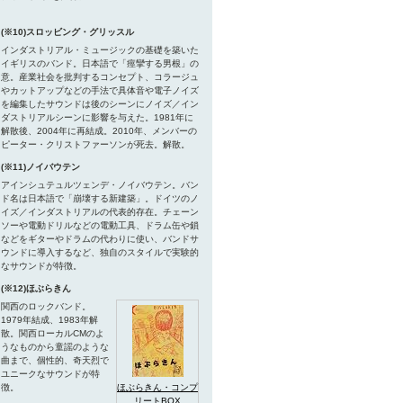
(※10)スロッビング・グリッスル
インダストリアル・ミュージックの基礎を築いた
イギリスのバンド。日本語で「痙攣する男根」の
意。産業社会を批判するコンセプト、コラージュ
やカットアップなどの手法で具体音や電子ノイズ
を編集したサウンドは後のシーンにノイズ／イン
ダストリアルシーンに影響を与えた。1981年に
解散後、2004年に再結成。2010年、メンバーの
ピーター・クリストファーソンが死去。解散。
(※11)ノイバウテン
アインシュテュルツェンデ・ノイバウテン。バン
ド名は日本語で「崩壊する新建築」。ドイツのノ
イズ／インダストリアルの代表的存在。チェーン
ソーや電動ドリルなどの電動工具、ドラム缶や鎖
などをギターやドラムの代わりに使い、バンドサ
ウンドに導入するなど、独自のスタイルで実験的
なサウンドが特徴。
(※12)ほぶらきん
関西のロックバンド。
1979年結成、1983年解
散。関西ローカルCMのよ
うなものから童謡のような
曲まで、個性的、奇天烈で
ユニークなサウンドが特
徴。
ほぶらきん・コンプ
リートBOX