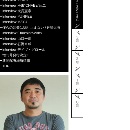
━
Interview MURO
━
Interview 松田“CHABE”岳二
━
Interview 大貫憲章
━
Interview PUNPEE
━
Interview MAYU
━
僕らの音楽は鳴り止まない / 佐野元春
━
Interview Chocolat&Akito
━
Interview 山口一郎
━
Interview 石野卓球
━
Interview デイヴ・グロール
━
増刊号発行決定!
━
新聞配布場所情報
━
TOP