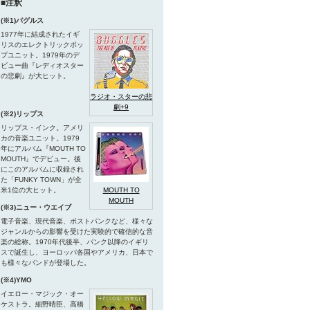
■注釈
(※1)バグルス
1977年に結成されたイギ
リスのエレクトリックポッ
プユニット。1979年のデ
ビュー曲『レディオスター
の悲劇』が大ヒット。
ラジオ・スターの悲
劇+9
(※2)リップス
リップス・インク。アメリ
カの音楽ユニット。1979
年にアルバム『MOUTH TO
MOUTH』でデビュー。後
にこのアルバムに収録され
た「FUNKY TOWN」が全
米1位の大ヒット。
MOUTH TO
MOUTH
(※3)ニュー・ウエイブ
電子音楽、現代音楽、ポストパンクなど、様々な
ジャンルからの影響を受けた実験的で確信的な音
楽の総称。1970年代後半、パンク以降のイギリ
スで誕生し、ヨーロッパ各国やアメリカ、日本で
も様々なバンドが登場した。
(※4)YMO
イエロー・マジック・オー
ケストラ。細野晴臣、高橋