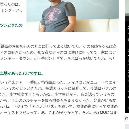
買ったのは、
カミング・アッ
ツンときたの
』。親戚のお姉ちゃんのとこに行ってよく聴いてた。そのお姉ちゃんは高
ィスコ好きだったの。夜な夜なディスコに遊びに行ってて、家にはデ
ァンキー・タウン』が一番ピンときて、そればっか聴いてたね。もと
土壌があったわけですね。
ていう洋楽チャート番組が情報源だった。ディスコとかニュー・ウエイ
、そういうのがピンときたね。毎週カセットに録音して、今週はバグルス
てた。小学校高学年ぐらいかな。小学生だから、音楽誌っていうもの
から、年上のカルチャーを知る機会もあまりなかった。兄貴がいる友
だったね。ラジオで『テクノポリス』を聴いて、友達の家に行って友達の
オーケストラだよって。あ、これがそうかって。それからYMOにはま
@