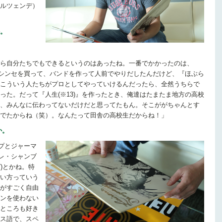
ルツェンデ）
。
ら自分たちでもできるというのはあったね。一番でかかったのは、
分でシンセを買って、バンドを作って人前でやりだしたんだけど、『ほぶら
こういう人たちがプロとしてやっていけるんだったら、全然うちらで
った。だって『人生(※13)』を作ったとき、俺達はたまたま地方の高校
、みんなに伝わってないだけだと思ってたもん。そこががちゃんとす
でたからね（笑）。なんたって田舎の高校生だからね！」
か。
ップとジャーマ
パレ・シャンブ
7)とかね。特
い方っていう
がすごく自由
ンを使わない
ところも好き
ス語で、スペ