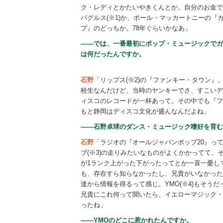
ク・レディとかたいやきくんとか。自分のお金で
バグルス(※1)か、ポール・マッカートニーの『
プ』のどっちか。78年ぐらいかなあ」
――では、一番最初にポップ・ミュージックでガ
は何だったんですか。
石野
「リップス(※2)の『ファンキー・タウン
校生なんだけど、当時のヤンキーでさ、すこいデ
ィスコのレコードが一杯あって。その中でも『フ
もと静岡はディスコ文化が盛んなんだよね」
――石野卓球のダンス・ミュージック嗜好を育む
石野
「ラジオの『オールジャパンポップ20』っ
ブ(※3)の走りみたいなものがよくかかってて
が1ランク上がった下がったってとか一喜一憂し
も、存在すら知らなかったし、兄貴がいなかった
達から情報を得るって感じ。YMO(※4)もそう
兄貴にこれ何って聞いたら、イエローマジック・
ったね」
――YMOのどこに惹かれたんですか。