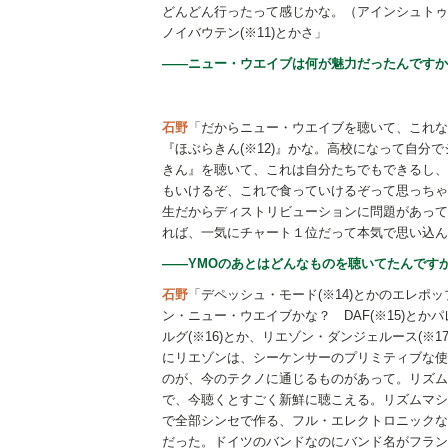
どんどん行ったって感じかな。（アインシュトゥ
ノイバウテン(※11)とかさ」
――ニュー・ウエイブは何が魅力だったんですか
石野
「だからニュー・ウエイブを聴いて、これな
『ほぶらきん(※12)』かな。高校になって自
きん』を聴いて、これは自分たちでもできるし、
もいけるぞ、これで食っていけるぞって思っちゃ
生だからディストリビューションに問題があって
れば、一気にチャート１位だって本気で思い込ん
――YMOのあとはどんなものを聴いてたんです
石野
「デペッシュ・モード(※14)とかのエレポ
ン・ニュー・ウエイブかな？ DAF(※15)とか
ルグ(※16)とか、リエゾン・ダンジェルース(※1
にリエゾンは、シーケンサーのプリミティブな使
のが、今のテクノに通じるものがあって。リズム
で、今聴くとすごく新鮮に聴こえる。リズムマシ
で全部シンセで作る、フル・エレクトロニックな
だった。ドイツのバンドなのにバンド名がフラン