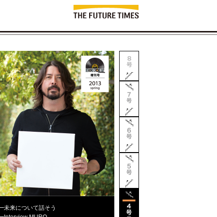
━
未来について話そう