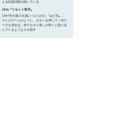
よる抗議活動が続いている
(※4)『リセット世代』
1997年の新入社員につけられた〝あだ名〟。
テレビゲームのように、ボタンを押して一旦デ
ータを消せば、何でもやり直しが利くと思い込
んでいるような人を指す