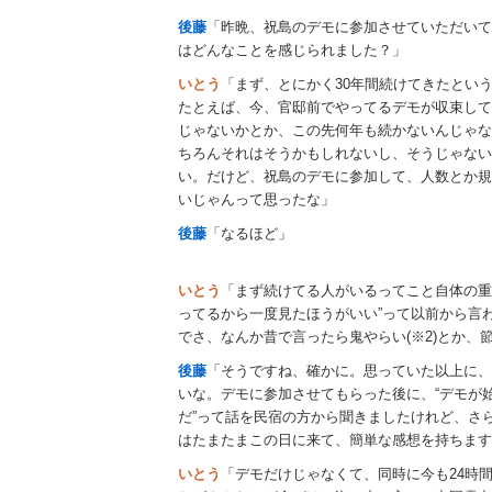
後藤
「昨晩、祝島のデモに参加させていただいて
はどんなことを感じられました？」
いとう
「まず、とにかく30年間続けてきたとい
たとえば、今、官邸前でやってるデモが収束して
じゃないかとか、この先何年も続かないんじゃな
ちろんそれはそうかもしれないし、そうじゃない
い。だけど、祝島のデモに参加して、人数とか規
いじゃんって思ったな」
後藤
「なるほど」
いとう
「まず続けてる人がいるってこと自体の重
ってるから一度見たほうがいい”って以前から言
でさ、なんか昔で言ったら鬼やらい(※2)とか
後藤
「そうですね、確かに。思っていた以上に、
いな。デモに参加させてもらった後に、“デモが
だ”って話を民宿の方から聞きましたけれど、さ
はたまたまこの日に来て、簡単な感想を持ちます
いとう
「デモだけじゃなくて、同時に今も24時