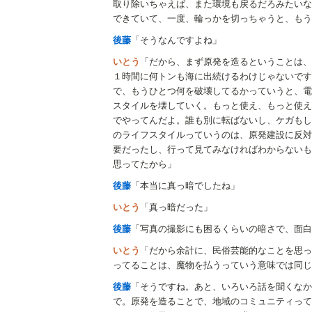
取り除いちゃえば、また環境も戻るだろみたいな
できていて、一度、輪っかを切っちゃうと、もう
後藤
「そうなんですよね」
いとう
「だから、まず原発を造るということは、
１時間に何トンも海に出続けるわけじゃないです
で、もうひとつ何を破壊してるかっていうと、電
スタイルを壊していく。もっと使え、もっと使え
でやってんだよ。誰も別に転ばないし、ケガもし
のライフスタイルっていうのは、原発建設に反対
要だったし、行って見てみなければわからないも
思ってたから」
後藤
「本当に真っ暗でしたね」
いとう
「真っ暗だった」
後藤
「写真の撮影にも困るくらいの暗さで、面白
いとう
「だから余計に、民俗芸能的なことを思っ
ってることは、魔物を払うっていう意味では同じ
後藤
「そうですね。あと、いろいろ話を聞くなか
で。原発を造ることで、地域のコミュニティって