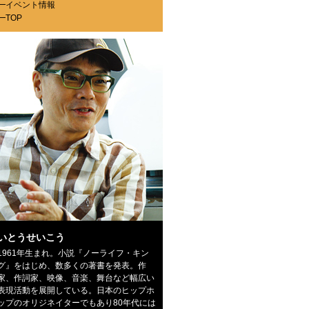
━
イベント情報
━
TOP
いとうせいこう
1961年生まれ。小説『ノーライフ・キン
グ』をはじめ、数多くの著書を発表。作
家、作詞家、映像、音楽、舞台など幅広い
表現活動を展開している。日本のヒップホ
ップのオリジネイターでもあり80年代には