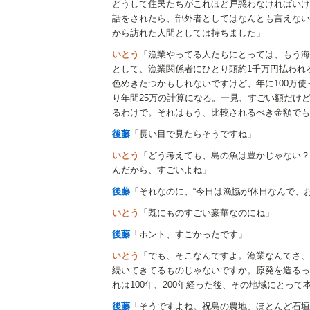
どうして住民たちがこれほど戸惑わなければいけ
話をされたら、部外者としてはなんとも言えない
から訪れた人間としては持ちました」
いとう
「漁業やってる人たちにとっては、もう海
として、漁業関係者にひとり頭約1千万円払われ
色めきたつかもしれないですけど、年に100万
り年間25万の計算になる。一見、すごい額だけ
るわけで。それはもう、比較されるべき金額でも
後藤
「長い目で見たらそうですね」
いとう
「どう考えても、島の魚は豊かじゃない？
んだから、すごいよね」
後藤
「それなのに、“今日は漁協が休日なんで、
いとう
「既にものすごい豪華なのにね」
後藤
「ホント、すごかったです」
いとう
「でも、そこなんですよ。漁業なんてさ、
続いてきてるものじゃないですか。原発を造るっ
れは100年、200年経った後、その地域にとっ
後藤
「そうですよね。祝島の農地、ほとんど石垣