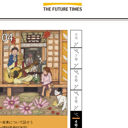
━
未来について話そう
━
増刊号発行決定!