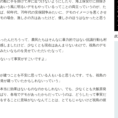
の船に手を掛けて岸に近づけないようにしたり、海上保安庁に排除さ
あいう風に明るいデモもやっているってことの両立っていうのが、た
ば、60年代、70年代の安保闘争みたいに、デモのイメージを悪くさせ
モの場合、激しさの方はあったけど、優しさのほうはなかったと思う
@
分あったんだろうって、農民たちはそんなに暴力的ではない抗議行動も村
感しましたけど、少なくとも現在はあんまりないわけで。祝島のデモ
みたいなものを見せていただいたなって」
いないって事実がすごいですよ」
が建つことを不安に思っている人もいると思うんです。でも、祝島の
原発が建っていたかもしれないっていう」
本当に効果はないものなのかもしれない。でも、少なくとも大飯原発
ぱり、各地でデモがあったからだっていうのは、どうしたって事実だ
をすることに意味がないなんてことは、とてもじゃないけど祝島の彼