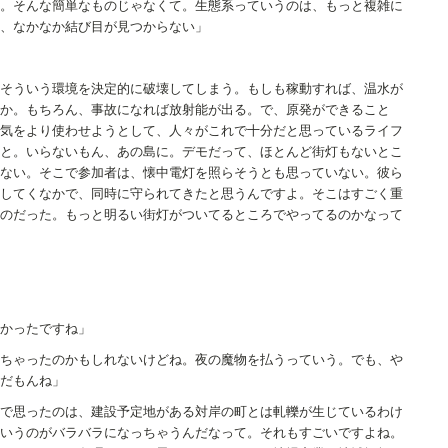
。そんな簡単なものじゃなくて。生態系っていうのは、もっと複雑に
、なかなか結び目が見つからない」
そういう環境を決定的に破壊してしまう。もしも稼動すれば、温水が
か。もちろん、事故になれば放射能が出る。で、原発ができること
気をより使わせようとして、人々がこれで十分だと思っているライフ
と。いらないもん、あの島に。デモだって、ほとんど街灯もないとこ
ない。そこで参加者は、懐中電灯を照らそうとも思っていない。彼ら
してくなかで、同時に守られてきたと思うんですよ。そこはすごく重
のだった。もっと明るい街灯がついてるところでやってるのかなって
かったですね」
ちゃったのかもしれないけどね。夜の魔物を払うっていう。でも、や
だもんね」
で思ったのは、建設予定地がある対岸の町とは軋轢が生じているわけ
いうのがバラバラになっちゃうんだなって。それもすごいですよね。