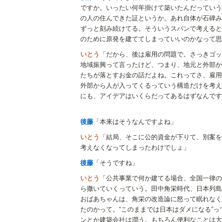
ですか。いったい何年掛けて築いたんだっていう
の人の住んできた証というか。あれ自体が石碑み
ずっと刻み続けてる。そういうスパンで考えると
のために原発を建ててしまっていいのかなって思
いとう
「だから、後は雇用の問題で。さっきゴッ
地域振興って言ったけど、つまり、地元と外部か
たちが落とすお金の話だよね。これってさ、雇用
外部から人が入ってくるっていう構造だけを考え
にも、アイデアはいくらだってあるはずなんです
後藤
「本来はそうなんですよね」
いとう
「結局、そこに公的資金が下りて、別案を
考えなくなってしまったわけでしょ」
後藤
「そうですね」
いとう
「公共事業で何か建てる場合、全国一律の
ら撒いていくっていう。田中角栄時代、日本列島
おばあちゃんは、角栄の改造論に怒って眠れなく
たのかって。“このままでは日本はダメになる”
ンとか建築会社は潤う。もちろん便利なことは大