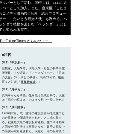
ラッパーとして活動。09年には、□□□にメ
ンバーとして加入。また、台東区「したま
ちコメディ映画祭in台東」総合プロデュー
サー、「たいとう観光大使」も務める。ベ
ランダで植物を楽しむ「ベランダー」とし
ても知られる存在。
TheFutureTimes からのツイート
■注釈
(※1)『中沢新一』
思想家、人類学者。明治大学・野生の科学研究
所所長。主な著書に『アースダイバー』『日本
の文脈』(内田樹との共著)。本紙03号で、後藤
正文と対談(「
農業音楽論
」)
(※2)『鬼やらい』
疫病をもたらす悪い鬼を払う伝統行事で、現在
は「節分の豆まき」のような形で一般に伝わる
(※3)『成田闘争』
1966年7月、成田空港の建設計画が地域住民と
の合意抜きで閣議決定されたことに端を発す
る、戦後最大級の建設反対運動。住民や活動家
と国が全面対決する事態となり、数千人規模で
の衝突が繰り返された。現在も一部の反対派に