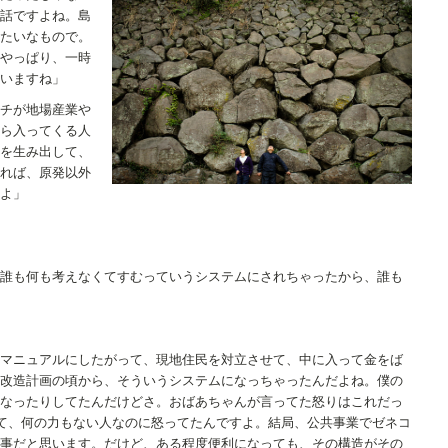
話ですよね。島
たいなもので。
やっぱり、一時
いますね」
チが地場産業や
ら入ってくる人
を生み出して、
れば、原発以外
よ」
誰も何も考えなくてすむっていうシステムにされちゃったから、誰も
マニュアルにしたがって、現地住民を対立させて、中に入って金をば
改造計画の頃から、そういうシステムになっちゃったんだよね。僕の
なったりしてたんだけどさ。おばあちゃんが言ってた怒りはこれだっ
って、何の力もない人なのに怒ってたんですよ。結局、公共事業でゼネコ
事だと思います。だけど、ある程度便利になっても、その構造がその