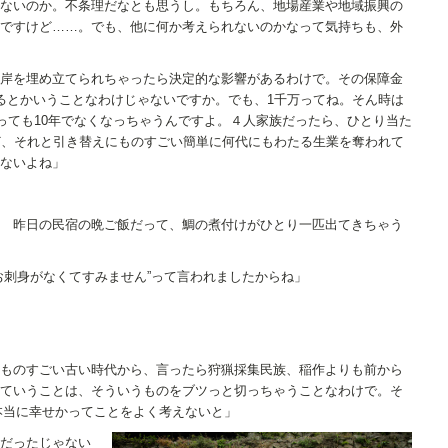
ないのか。不条理だなとも思うし。もちろん、地場産業や地域振興の
ですけど……。でも、他に何か考えられないのかなって気持ちも、外
岸を埋め立てられちゃったら決定的な影響があるわけで。その保障金
るとかいうことなわけじゃないですか。でも、1千万ってね。そん時は
使っても10年でなくなっちゃうんですよ。４人家族だったら、ひとり当た
ど、それと引き替えにものすごい簡単に何代にもわたる生業を奪われて
ないよね」
 昨日の民宿の晩ご飯だって、鯛の煮付けがひとり一匹出てきちゃう
お刺身がなくてすみません”って言われましたからね」
ものすごい古い時代から、言ったら狩猟採集民族、稲作よりも前から
ていうことは、そういうものをブツっと切っちゃうことなわけで。そ
て本当に幸せかってことをよく考えないと」
だったじゃない