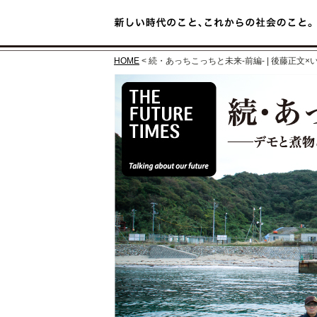
HOME
< 続・あっちこっちと未来-前編- | 後藤正文