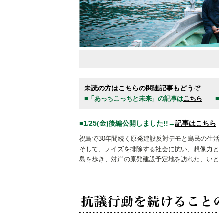
未読の方はこちらの関連記事もどうぞ
■「あっちこっちと未来」の記事は
こちら
■「
■1/25(金)後編公開しました!!→
記事はこちら
祝島で30年間続く原発建設反対デモと島民の生
そして、ノイズを排除する社会に抗い、想像力と
島を歩き、対岸の原発建設予定地を訪れた、
いと