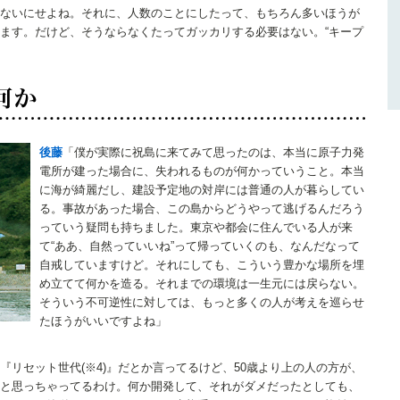
ないにせよね。それに、人数のことにしたって、もちろん多いほうが
ます。だけど、そうならなくたってガッカリする必要はない。“キープ
後藤
「僕が実際に祝島に来てみて思ったのは、本当に原子力発
電所が建った場合に、失われるものが何かっていうこと。本当
に海が綺麗だし、建設予定地の対岸には普通の人が暮らしてい
る。事故があった場合、この島からどうやって逃げるんだろう
っていう疑問も持ちました。東京や都会に住んでいる人が来
て“ああ、自然っていいね”って帰っていくのも、なんだなって
自戒していますけど。それにしても、こういう豊かな場所を埋
め立てて何かを造る。それまでの環境は一生元には戻らない。
そういう不可逆性に対しては、もっと多くの人が考えを巡らせ
たほうがいいですよね」
リセット世代(※4)』だとか言ってるけど、50歳より上の人の方が、
と思っちゃってるわけ。何か開発して、それがダメだったとしても、