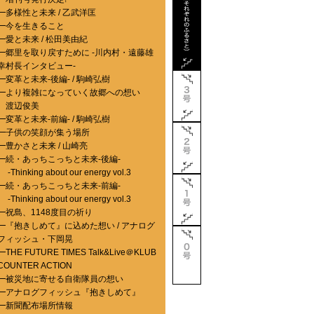
━
多様性と未来 / 乙武洋匡
━
今を生きること
━
愛と未来 / 松田美由紀
━
郷里を取り戻すために -川内村・遠藤雄
幸村長インタビュー-
━
変革と未来-後編- / 駒崎弘樹
━
より複雑になっていく故郷への想い
渡辺俊美
━
変革と未来-前編- / 駒崎弘樹
━
子供の笑顔が集う場所
━
豊かさと未来 / 山崎亮
━
続・あっちこっちと未来-後編-
-Thinking about our energy vol.3
━
続・あっちこっちと未来-前編-
-Thinking about our energy vol.3
━
祝島、1148度目の祈り
━
『抱きしめて』に込めた想い / アナログ
フィッシュ・下岡晃
━
THE FUTURE TIMES Talk&Live＠KLUB
COUNTER ACTION
━
被災地に寄せる自衛隊員の想い
━
アナログフィッシュ『抱きしめて』
━
新聞配布場所情報