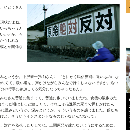
、いとうさん
う現状だよね。
いっちゃうん
いかとか、も
かもしれな
模とか関係な
みというか。中沢新一(※1)さんに、“とにかく民俗芸能に近いものにな
われてて。狭い道を、声かけながらみんなで行くじゃないですか。途中
、節分の行事に参加してる気分になっちゃったもん」
みなさん普通に集まって、普通に歩いていましたね。食後の散歩みた
始まった頃はもっと激しくて、それこそ推進派の家まで押しかけたん
らに重みというか、深みというか、そういうものを感じました。僕たち
けど、そういうインスタントなものじゃないんだなって」
間、対岸を監視したりしてね。上関原発が建たないようにするために、