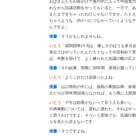
おばさんたちが命がけで海の中に入って中国電力
れながら抗議活動をやってもいると。一方で、あ
またまできちゃったわけじゃないですか。たとえ
ちゃうような、内ゲバにつながっていくようなデ
んですよ」
後藤
「そうかもしれませんね」
いとう
「成田闘争(※3)は、優しさのほうも多
単位ではやっていたんだろうなって今回初めて実
は、年数を掛けて、よく練られた抗議の幅の広さ
後藤
「その結果、実際に30年間、原発が建って
いとう
「よくこれだけ頑張ったよね」
後藤
「山口県民の中には、福島の事故以降、原発
人たちが30年間頑張らなければ、もう既に上関
いとう
「デモは効果がないって言う人も多いし、
の再稼動については、遅れに遅れた。それはやっ
と思うわけですよ。そういう意味でも、抗議行動
らを見たら言えないです」
後藤
「そうですよね」