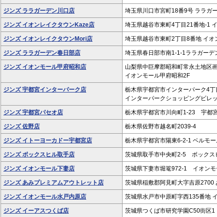
ジンズ ララガーデン川口店
埼玉県川口市宮町18番9号 ララガー
ジンズ イオンレイクタウンKaze店
埼玉県越谷市東町4丁目21番地-1 イ
ジンズ イオンレイクタウンMori店
埼玉県越谷市東町2丁目8番地 イオンレ
ジンズ ララガーデン春日部店
埼玉県春日部市南1-1-1ララガーデン
ジンズ イオンモール甲府昭和店
山梨県中巨摩郡昭和町常永土地区画
イオンモール甲府昭和2F
ジンズ 宇都宮インターパーク店
栃木県宇都宮市インターパーク4丁
インターパークショッピングビレ
ジンズ 宇都宮パセオ店
栃木県宇都宮市川向町1-23 宇都
ジンズ 佐野店
栃木県佐野市越名町2039-4
ジンズ イトーヨーカドー宇都宮店
栃木県宇都宮市陽東6-2-1 ベルモー
ジンズ ボックスヒル取手店
茨城県取手市中央町2-5 ボックス
ジンズ イオンモール下妻店
茨城県下妻市堀篭972-1 イオンモ
ジンズ あみプレミアムアウトレット店
茨城県稲敷郡阿見町大字吉原2700
ジンズ イオンモール水戸内原店
茨城県水戸市中原町字西135番地 
ジンズ イーアスつくば店
茨城県つくば市研究学園C50街区1 