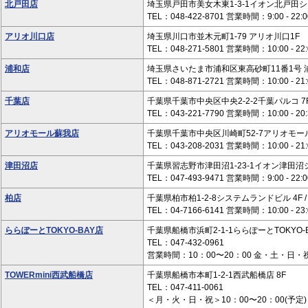
北戸田店
埼玉県戸田市美女木東1-3-1イオン北戸田シ
TEL：048-422-8701 営業時間：9:00 - 22:0
アリオ川口店
埼玉県川口市並木元町1-79 アリオ川口1F
TEL：048-271-5801 営業時間：10:00 - 22:
浦和店
埼玉県さいたま市浦和区東高砂町11番1号 浦
TEL：048-871-2721 営業時間：10:00 - 21:
千葉店
千葉県千葉市中央区中央2-2-2千葉パルコ 7
TEL：043-221-7790 営業時間：10:00 - 20:
アリオモール蘇我店
千葉県千葉市中央区川崎町52-7アリオモール
TEL：043-208-2031 営業時間：10:00 - 21:
津田沼店
千葉県習志野市津田沼1-23-1イオン津田沼
TEL：047-493-9471 営業時間：9:00 - 22:0
柏店
千葉県柏市柏1-2-8システムランドビル 4F / 
TEL：04-7166-6141 営業時間：10:00 - 23:
ららぽーとTOKYO-BAY店
千葉県船橋市浜町2-1-1ららぽーとTOKYO-B
TEL：047-432-0961
営業時間：10：00〜20：00 金・土・日・祝
TOWERmini西武船橋店
千葉県船橋市本町1-2-1西武船橋店 8F
TEL：047-411-0061
＜月・火・日・祝＞10：00〜20：00(予定)