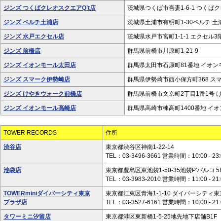
ジンズ つくばクレオスクエアQ’t店
茨城県つくば市吾妻1-6-1 つくばクレ
ジンズ ペルチ土浦店
茨城県土浦市有明町1-30ペルチ 土
ジンズ 水戸エクセル店
茨城県水戸市宮町1-1-1 エクセル3
ジンズ 前橋店
群馬県前橋市川原町1-21-9
ジンズ イオンモール太田店
群馬県太田市石原町81番地 イオンモ
ジンズ スマーク伊勢崎店
群馬県伊勢崎市西小保方町368 スマ
ジンズ けやきウォーク前橋店
群馬県前橋市文京町2丁目1番1号 け
ジンズ イオンモール高崎店
群馬県高崎市棟高町1400番地 イオ
TOWER RECORDS
住所
渋谷店
東京都渋谷区神南1-22-14
TEL：03-3496-3661 営業時間：10:00 - 23:
池袋店
東京都豊島区東池袋1-50-35池袋P'パルコ 5F 
TEL：03-3983-2010 営業時間：11:00 - 21:
TOWERminiダイバーシティ東京
東京都江東区青海1-1-10 ダイバーシティ
プラザ店
TEL：03-3527-6161 営業時間：10:00 - 21:
タワーミニ汐留店
東京都港区東新橋1-5-25地先地下店舗B1F