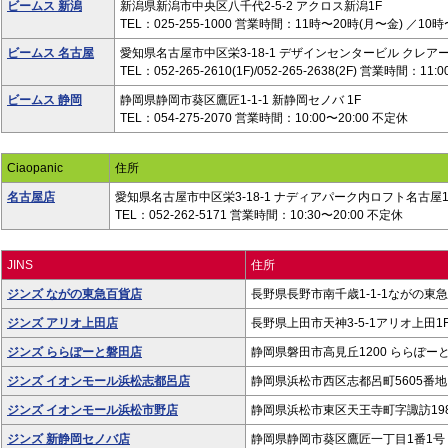
ビームス 新潟
新潟県新潟市中央区八千代2-5-2 アクロス新潟1F
TEL：025-255-1000 営業時間：11時〜20時(月〜金) ／1
ビームス 名古屋
愛知県名古屋市中区栄3-18-1 デザインセンタービル クレアー
TEL：052-265-2610(1F)/052-265-2638(2F) 営業時間：11:
ビームス 静岡
静岡県静岡市葵区鷹匠1-1-1 新静岡セノバ 1F
TEL：054-275-2070 営業時間：10:00〜20:00 不定休
Ciaopanic
住所
名古屋店
愛知県名古屋市中区栄3-18-1 ナディアパーク内ロフト名古屋1
TEL：052-262-5171 営業時間：10:30〜20:00 不定休
JINS
住所
ジンズ ながの東急百貨店
長野県長野市南千歳1-1-1ながの東急
ジンズ アリオ上田店
長野県上田市天神3-5-1アリオ上田1
ジンズ ららぽーと磐田店
静岡県磐田市高見丘1200 ららぽーと
ジンズ イオンモール浜松志都呂店
静岡県浜松市西区志都呂町5605番地
ジンズ イオンモール浜松市野店
静岡県浜松市東区天王寺町字諏訪1981
ジンズ 新静岡セノバ店
静岡県静岡市葵区鷹匠一丁目1番1号