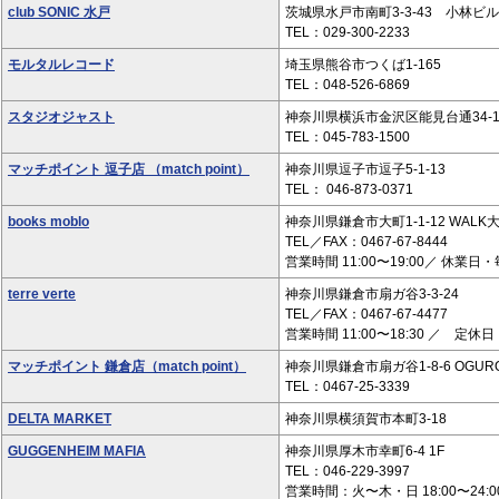
club SONIC 水戸
茨城県水戸市南町3-3-43 小林ビル
TEL：029-300-2233
モルタルレコード
埼玉県熊谷市つくば1-165
TEL：048-526-6869
スタジオジャスト
神奈川県横浜市金沢区能見台通34-1
TEL：045-783-1500
マッチポイント 逗子店 （match point）
神奈川県逗子市逗子5-1-13
TEL： 046-873-0371
books moblo
神奈川県鎌倉市大町1-1-12 WALK大
TEL／FAX：0467-67-8444
営業時間 11:00〜19:00／ 休
terre verte
神奈川県鎌倉市扇ガ谷3-3-24
TEL／FAX：0467-67-4477
営業時間 11:00〜18:30 ／ 定
マッチポイント 鎌倉店（match point）
神奈川県鎌倉市扇ガ谷1-8-6 OGUR
TEL：0467-25-3339
DELTA MARKET
神奈川県横須賀市本町3-18
GUGGENHEIM MAFIA
神奈川県厚木市幸町6-4 1F
TEL：046-229-3997
営業時間：火〜木・日 18:00〜24:00 