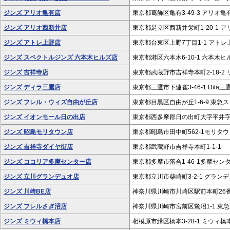
ジンズ アリオ亀有店
東京都葛飾区亀有3-49-3 アリオ亀有
ジンズ アリオ西新井店
東京都足立区西新井栄町1-20-1 ア
ジンズ アトレ上野店
東京都台東区上野7丁目1-1 アトレ上
ジンズ スペクトルジンズ 六本木ヒルズ店
東京都港区六本木6-10-1 六本木
ジンズ 吉祥寺店
東京都武蔵野市吉祥寺本町2-18-2 リ
ジンズ ディラ三鷹店
東京都三鷹市下連雀3-46-1 Dila三
ジンズ フレル・ウィズ自由が丘店
東京都目黒区自由が丘1-6-9 東急ス
ジンズ イオンモール日の出店
東京都西多摩郡日の出町大字平井字
ジンズ 昭島モリタウン店
東京都昭島市田中町562-1モリタウ
ジンズ 吉祥寺ダイヤ街店
東京都武蔵野市吉祥寺本町1-1-1
ジンズ ココリア多摩センター店
東京都多摩市落合1-46-1多摩センタ
ジンズ 立川グランデュオ店
東京都立川市柴崎町3-2-1 グランデ
ジンズ 川崎BE店
神奈川県川崎市川崎区駅前本町26番地
ジンズ フレルさぎ沼店
神奈川県川崎市宮前区鷺沼1-1 東急
ジンズ ミウィ橋本店
相模原市緑区橋本3-28-1 ミウィ橋本