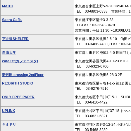
MAITO
東京都台東区上野5-9-20 2k540 M-
TEL：03-6803-0338 営業時間：
Sacra Café.
東京都江東区清澄3-3-28
TEL/FAX：03-3643-3479
営業時間：平日 11:30〜18:00(LO:17:
下北沢SHELTER
東京都世田谷区北沢2-6-10 仙田ビ
TEL：03-3466-7430／FAX：03-34
自由大学
東京都世田谷区池尻2-4-5 世田谷
cafe2st(カフェニスタ)
東京都世田谷区代田4-10-23 B1F-C
TEL： 03-6323-6700
新代田 crossing 2ndFloor
東京都世田谷区代田5-28-3 2F
RE:BIRTH STUDIO
東京都渋谷区幡ヶ谷1-1-5 第1岩田ビ
TEL： 03-6276-7516
ONLY FREE PAPER
東京都渋谷区宇田川町15-1 SHIBUYA
TEL：03-6416-4422
UPLINK
東京都渋谷区宇田川町37-18 トツ
TEL：03-6821-6821
キミドリ
東京都渋谷区渋谷3-12-24 小池ビル
TEL：03-5468-3289