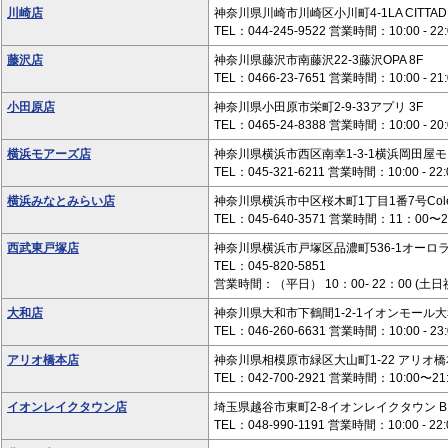
川崎店
神奈川県川崎市川崎区小川町4-1LA CITTADEL
TEL：044-245-9522 営業時間：10:00 - 22:
藤沢店
神奈川県藤沢市南藤沢22-3藤沢OPA 8F
TEL：0466-23-7651 営業時間：10:00 - 21:
小田原店
神奈川県小田原市栄町2-9-33アプリ 3F
TEL：0465-24-8388 営業時間：10:00 - 20:
横浜モアーズ店
神奈川県横浜市西区南幸1-3-1横浜岡田屋モ
TEL：045-321-6211 営業時間：10:00 - 22:
横浜みなとみらい店
神奈川県横浜市中区桜木町1丁目1番7号Colet
TEL：045-640-3571 営業時間：11：00〜
西武東戸塚店
神奈川県横浜市戸塚区品濃町536-1オーロラ
TEL：045-820-5851
営業時間：（平日） 10：00- 22：00 (土日祝
大和店
神奈川県大和市下鶴間1-2-1イオンモール大和
TEL：046-260-6631 営業時間：10:00 - 23:
アリオ橋本店
神奈川県相模原市緑区大山町1-22 アリオ橋
TEL：042-700-2921 営業時間：10:00〜21:
イオンレイクタウン店
埼玉県越谷市東町2-8イオンレイクタウン B 街 
TEL：048-990-1191 営業時間：10:00 - 22: