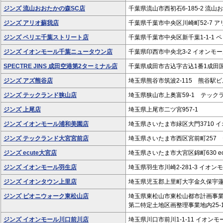
ジンズ 流山おおたかの森SC店
千葉県流山市西初石6-185-2 流山
ジンズ アリオ蘇我店
千葉県千葉市中央区川崎町52-7 アリ
ジンズ ペリエ千葉ストリート店
千葉県千葉市中央区新千葉1-1-1 
ジンズ イオンモール千葉ニュータウン店
千葉県印西市中央北3-2 イオンモー
SPECTRE JINS 成田空港第2ターミナル店
千葉県成田市古込字古込1番1成田
ジンズ アズ熊谷店
埼玉県熊谷市筑波2-115 熊谷駅ビ
ジンズ テックランド狭山店
埼玉県狭山市上奥富59-1 テックラ
ジンズ 上尾店
埼玉県上尾市二ツ宮957-1
ジンズ イオンモール浦和美園店
埼玉県さいたま市緑区大門3710 
ジンズ テックランド大宮宮前店
埼玉県さいたま市西区宮前町257 
ジンズ ecute大宮店
埼玉県さいたま市大宮区錦町630 ec
ジンズ イオンモール羽生店
埼玉県羽生市川崎2-281-3 イオンモ
ジンズ イオンタウン上里店
埼玉県児玉郡上里町大字金久保宇蓮山
ジンズ ピオニウォーク東松山店
埼玉県東松山市東松山都市計画事
第二特定土地区画整理事業地内25-1
ジンズ イオンモール川口前川店
埼玉県川口市前川1-1-11 イオンモ