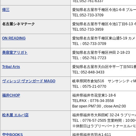
TEL:052-761-6337
得三
愛知県名古屋市千種区今池1-6-8 ブル
TEL:052-733-3709
名古屋シネマテーク
愛知県名古屋市千種区今池1丁目6-13 
TEL:052-733-3959
ON READING
愛知県名古屋市千種区東山通5-19 カメ
TEL：052-733-3709
美容室アリガト
愛知県名古屋市千種区仲田 2-18-23
TEL：052-761-7723
Tribal Arts
愛知県名古屋市天白区中平一丁目501
TEL: 052-848-3433
ヴィレッジ ヴァンガード MAGO
岐阜県関市倉知516 サンサンシティMA
TEL：0575-21-0770
福井CHOP
福井県福井市花堂東1-18-6
TEL/FAX：0776-34-3558
Bar open PM7:00 , close Am2:00
松木屋 エルパ店
福井県福井市大和田町 32-24 ラブリ
TEL：0776-57-2505 営業時間：10:00
※休館日はラブリーパートナーエルパ
空中BOOKS
福井県福井市羽水1-611