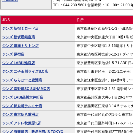
TEL：044-230-5601 営業時間：10：00〜21:00
JINS
住所
ジンズ 新宿ミロード店
東京都新宿区西新宿1-1-3 小田急新
ジンズ 松坂屋銀座店
東京都中央区銀座六丁目10番1号 松
ジンズ 晴海トリトン店
東京都中央区晴海1-8-16晴海トリト
ジンズ 原宿店
東京都渋谷区神宮前6-12-17 ダイ
ジンズ LABI1池袋店
東京都豊島区東池袋1-5-7 LABI1日本
ジンズ 二子玉川ライズS.C店
東京都世田谷区玉川2-21-1二子玉川ライ
ジンズ ららぽーと豊洲店
東京都江東区豊洲2丁目4番9号 ア
ジンズ 南砂町SC SUNAMO店
東京都江東区新砂3-4-31 南砂町シ
ジンズ LABI品川大井町店
東京都品川区東大井5丁目20‐1ヤマダ
ジンズ 錦糸町テルミナ店
東京都墨田区江東橋3-14-5 テルミナ
ジンズ 東京駅八重洲店
東京都千代田区丸の内1-9-1 東京駅
ジンズ アトレ秋葉原1店
東京都千代田区外神田1-17-6アトレ
ジンズ 有楽町店 阪急MEN'S TOKYO
東京都千代田区有楽町2丁目5番1号 