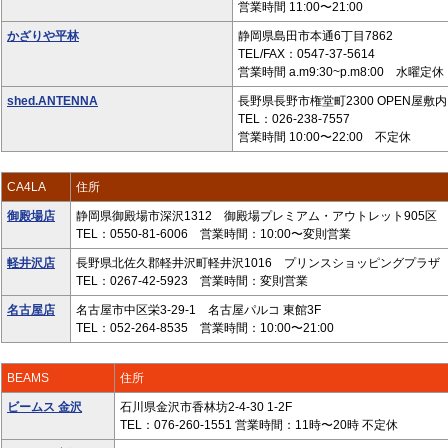
営業時間 11:00〜21:00
かざりや平林
静岡県島田市本通6丁目7862
TEL/FAX：0547-37-5614
営業時間 a.m9:30~p.m8:00 水曜定休
shed.ANTENNA
長野県長野市権堂町2300 OPEN屋敷内 
TEL：026-238-7557
営業時間 10:00〜22:00 不定休
CA4LA
住所
御殿場店
静岡県御殿場市深沢1312 御殿場プレミアム・アウトレット905区
TEL：0550-81-6006 営業時間：10:00〜変則営業
軽井沢店
長野県北佐久郡軽井沢町軽井沢1016 プリンスショッピングプラザ ニ
TEL：0267-42-5923 営業時間：変則営業
名古屋店
名古屋市中区栄3-29-1 名古屋パルコ 東館3F
TEL：052-264-8535 営業時間：10:00〜21:00
BEAMS
住所
ビームス 金沢
石川県金沢市香林坊2-4-30 1-2F
TEL：076-260-1551 営業時間：11時〜20時 不定休