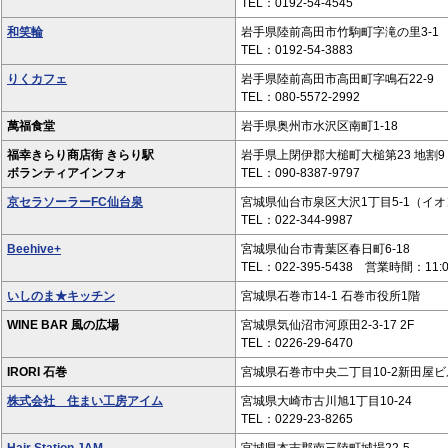
TEL：0192-54-4545
和笑輪
岩手県陸前高田市竹駒町字滝の里3-1
TEL：0192-54-3883
りくカフェ
岩手県陸前高田市高田町字鳴石22-9
TEL：080-5572-2992
萬福食堂
岩手県奥州市水沢区南町1-18
福幸きらり商店街 きらり駅
岩手県上閉伊郡大槌町大槌第23 地割9
ボランティアインフォ
TEL：090-8387-9797
京セラソーラーFC仙台泉
宮城県仙台市泉区大沢1丁目5-1（イ
TEL：022-344-9987
Beehive+
宮城県仙台市青葉区春日町6-18
TEL：022-395-5438 営業時間：11:0
いしのま★キッチン
宮城県石巻市14-1 石巻市役所1階
WINE BAR 風の広場
宮城県気仙沼市河原田2-3-17 2F
TEL：0226-29-6470
IRORI 石巻
宮城県石巻市中央二丁目10-2新田屋
株式会社 住まい工房アイム
宮城県大崎市古川旭1丁目10-24
TEL：0229-23-8265