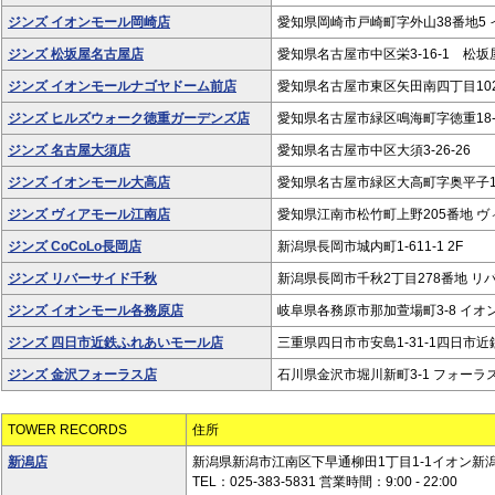
ジンズ イオンモール岡崎店
愛知県岡崎市戸崎町字外山38番地5 
ジンズ 松坂屋名古屋店
愛知県名古屋市中区栄3-16-1 松
ジンズ イオンモールナゴヤドーム前店
愛知県名古屋市東区矢田南四丁目102
ジンズ ヒルズウォーク徳重ガーデンズ店
愛知県名古屋市緑区鳴海町字徳重18-
ジンズ 名古屋大須店
愛知県名古屋市中区大須3-26-26
ジンズ イオンモール大高店
愛知県名古屋市緑区大高町字奥平子1番
ジンズ ヴィアモール江南店
愛知県江南市松竹町上野205番地 ヴ
ジンズ CoCoLo長岡店
新潟県長岡市城内町1-611-1 2F
ジンズ リバーサイド千秋
新潟県長岡市千秋2丁目278番地 リ
ジンズ イオンモール各務原店
岐阜県各務原市那加萱場町3-8 イオン
ジンズ 四日市近鉄ふれあいモール店
三重県四日市市安島1-31-1四日市近
ジンズ 金沢フォーラス店
石川県金沢市堀川新町3-1 フォーラス
TOWER RECORDS
住所
新潟店
新潟県新潟市江南区下早通柳田1丁目1-1イオン新潟
TEL：025-383-5831 営業時間：9:00 - 22:00