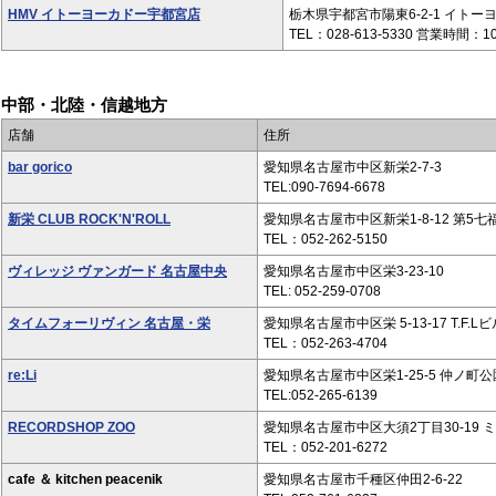
HMV イトーヨーカドー宇都宮店
栃木県宇都宮市陽東6-2-1 イトー
TEL：028-613-5330 営業時間：10:0
中部・北陸・信越地方
店舗
住所
bar gorico
愛知県名古屋市中区新栄2-7-3
TEL:090-7694-6678
新栄 CLUB ROCK'N'ROLL
愛知県名古屋市中区新栄1-8-12 第5七
TEL：052-262-5150
ヴィレッジ ヴァンガード 名古屋中央
愛知県名古屋市中区栄3-23-10
TEL: 052-259-0708
タイムフォーリヴィン 名古屋・栄
愛知県名古屋市中区栄 5-13-17 T.F.Lビ
TEL：052-263-4704
re:Li
愛知県名古屋市中区栄1-25-5 仲ノ町公
TEL:052-265-6139
RECORDSHOP ZOO
愛知県名古屋市中区大須2丁目30‐19 
TEL：052-201-6272
cafe ＆ kitchen peacenik
愛知県名古屋市千種区仲田2-6-22