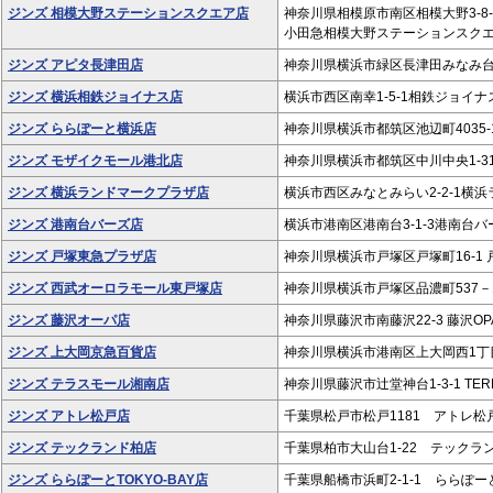
ジンズ 相模大野ステーションスクエア店
神奈川県相模原市南区相模大野3-8-
小田急相模大野ステーションスクエア
ジンズ アピタ長津田店
神奈川県横浜市緑区長津田みなみ台4-7
ジンズ 横浜相鉄ジョイナス店
横浜市西区南幸1-5-1相鉄ジョイナス
ジンズ ららぽーと横浜店
神奈川県横浜市都筑区池辺町4035-1
ジンズ モザイクモール港北店
神奈川県横浜市都筑区中川中央1-31
ジンズ 横浜ランドマークプラザ店
横浜市西区みなとみらい2-2-1横浜
ジンズ 港南台バーズ店
横浜市港南区港南台3-1-3港南台バー
ジンズ 戸塚東急プラザ店
神奈川県横浜市戸塚区戸塚町16-1 
ジンズ 西武オーロラモール東戸塚店
神奈川県横浜市戸塚区品濃町537－
ジンズ 藤沢オーパ店
神奈川県藤沢市南藤沢22-3 藤沢OPA
ジンズ 上大岡京急百貨店
神奈川県横浜市港南区上大岡西1丁目
ジンズ テラスモール湘南店
神奈川県藤沢市辻堂神台1-3-1 TER
ジンズ アトレ松戸店
千葉県松戸市松戸1181 アトレ松戸
ジンズ テックランド柏店
千葉県柏市大山台1-22 テックラン
ジンズ ららぽーとTOKYO-BAY店
千葉県船橋市浜町2-1-1 ららぽーと