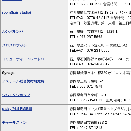
TEL：0776-33-1556 営業時間：11
room(hair-studio)
福井県鯖江市水落町1-13-18 キリンビ
TEL/FAX：0778-42-8117 営業時
定休日：毎週月曜、第一火曜、第三日
ルンパルンパ
石川県野々市市本町1丁目29-1
TEL：076-287-5668
メロメロポッチ
石川県金沢市下近江町68 武蔵ビル地下
TEL/FAX：076-234-5556
コミュニティ・トレードal
石川県石川郡野々市町本町2-1-24 の
TEL/FAX：076-246-0617
Synage
静岡県焼津市本中根320 ボノロン外国
アステール総合美術研究所
静岡県三島市泉町3-2
TEL：055-971-7579
シバモクショップ
静岡県島田市東町1379
TEL：0547-35-0612 営業時間；10：0
g-sky 76.5 FM島田
静岡県島田市中央町5番の1(プラザおおる
TEL：0547-34-1765 FAX：0547-34-5
チャールストン
静岡県島田市東町833-2
TEL：0547‐37‐1213