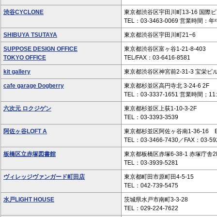
渋谷CYCLONE
東京都渋谷区宇田川町13-16 国際ビ
TEL：03-3463-0069 営業時間：年中
SHIBUYA TSUTAYA
東京都渋谷区宇田川町21−6
SUPPOSE DESIGN OFFICE
東京都渋谷区富ヶ谷1-21-8-403
TOKYO OFFICE
TEL/FAX：03-6416-8581
kit gallery
東京都渋谷区神宮前2-31-3 宝栄ビル
cafe garage Dogberry
東京都杉並区高円寺北 3-24-6 2F
TEL：03-3337-1651 営業時間；11
六次元 ロクジゲン
東京都杉並区上荻1-10-3-2F
TEL：03-3393-3539
阿佐ヶ谷LOFT A
東京都杉並区阿佐ヶ谷南1-36-16 B
TEL：03-3466-7430／FAX：03-59
板橋区立赤塚図書館
東京都板橋区赤塚6-38-1 赤塚庁舎2
TEL：03-3939-5281
ヴィレッジヴァンガード町田店
東京都町田市原町田4-5-15
TEL：042-739-5475
水戸LIGHT HOUSE
茨城県水戸市南町3-3-28
TEL：029-224-7622