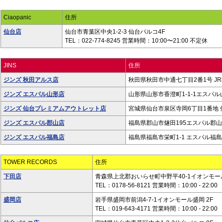
Ciaopanic
住所
仙台店
仙台市青葉区中央1-2-3 仙台パルコ4F
TEL：022-774-8245 営業時間：10:00〜21:00 不定休
JINS
住所
ジンズ 秋田アルス店
秋田県秋田市中通七丁目2番1号 JR
ジンズ エスパル山形店
山形県山形市香澄町1-1-1エスパル山
ジンズ 仙台プレミアムアウトレット店
宮城県仙台市泉区寺岡6丁目1番地 
ジンズ エスパル郡山店
福島県郡山市燧田195エスパル郡山店
ジンズ エスパル福島店
福島県福島市栄町1-1 エスパル福島
TOWER RECORDS
住所
下田店
青森県上北郡おいらせ町中野平40-1イオンモール
TEL：0178-56-8121 営業時間：10:00 - 22:00
盛岡店
岩手県盛岡市前潟4-7-1イオンモール盛岡 2F
TEL：019-643-4171 営業時間：10:00 - 22:00