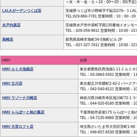
＜水・木・金・土＞10：00〜20：30(予定)
LALAガーデンつくば店
茨城県つくば市小野崎字千駄苅278－1 LA
TEL:029-860-7781 営業時間：10：00 - 2
水戸内原店
茨城県水戸市中原町字西135番地イオンモー
TEL：029-259-9811 営業時間：10:00 - 22:
高崎店
群馬県高崎市旭町34-5旭町ビル 2F
TEL：027-327-7611 営業時間：10:00 - 22:
HMV
住所
HMV ルミネ池袋店
東京都豊島区西池袋1-11-1 ルミネ池
TEL：03-3983-5501 営業時間：11:0
HMV 立川店
東京都立川市曙町2-42-1 パークア
TEL：042-540-8121 営業時間：10:0
HMV ラゾーナ川崎店
神奈川県川崎市幸区堀川町72-1 
TEL：044-520-8160 営業時間：10:0
HMV ららぽーと柏の葉店
千葉県柏市若柴175 ららぽーと柏の
TEL：04-7135-6860 営業時間：1
HMV 大宮ロフト店
埼玉県さいたま市大宮区宮町1-60
TEL：048-657-6530 営業時間：10:3