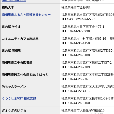
Hair Station JAM
宮城県本吉郡南三陸町城場22-5
福島大学
福島県福島市金谷川1
南相馬市ふるさと回帰支援センター
福島県南相馬市原町区高見町2町目30
TEL/FAX：0244-24-5555
道の駅 そうま
福島県相馬市日下石字金谷77-1
TEL：0244-37-3938
コミュニティカフェ志緒里
福島県相馬市中村字塚ノ町65-16 振
TEL：0244-35-4150
道の駅 南相馬
福島県南相馬市原町区高見町2丁目30-
TEL：0244-26-5100
南相馬市立中央図書館
福島県南相馬市原町区旭町二丁目7-1
TEL：0244-23-7789
南相馬市民文化会館 ゆめ！はっと
福島県南相馬市原町区本町二丁目28番
TEL：0244-25-2761
尚ちゃんラーメン
福島県南相馬市原町区大木戸字八方内11
TEL：0244-22-4113
うつくしまVST 相双支部
福島県南相馬市原町区橋本町1-52-5 I
TEL：0244-26-3160
ぎょうざのひぐち
福島県福島市大笹生字羽根通16