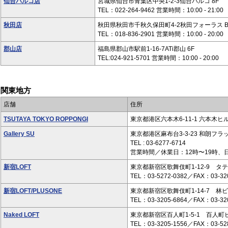
仙台パルコ店
宮城県仙台市青葉区中央1-2-3仙台パルコ 8F
TEL：022-264-9462 営業時間：10:00 - 21:00
秋田店
秋田県秋田市千秋久保田町4-2秋田フォーラス B
TEL：018-836-2901 営業時間：10:00 - 20:00
郡山店
福島県郡山市駅前1-16-7ATi郡山 6F
TEL:024-921-5701 営業時間：10:00 - 20:00
関東地方
店舗
住所
TSUTAYA TOKYO ROPPONGI
東京都港区六本木6-11-1 六本木
Gallery SU
東京都港区麻布台3-3-23 和朗フラ
TEL : 03-6277-6714
営業時間／休業日：12時〜19時、
新宿LOFT
東京都新宿区歌舞伎町1-12-9 タテ
TEL：03-5272-0382／FAX：03-32
新宿LOFT/PLUSONE
東京都新宿区歌舞伎町1-14-7 林ビ
TEL：03-3205-6864／FAX：03-32
Naked LOFT
東京都新宿区百人町1-5-1 百人町
TEL：03-3205-1556／FAX：03-52