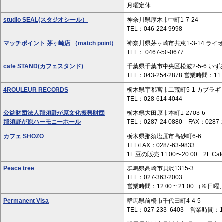
月曜定休
studio SEAL(スタジオシール）
神奈川県厚木市中町1-7-24
TEL：046-224-9998
マッチポイント 茅ヶ崎店 （match point）
神奈川県茅ヶ崎市共恵1-3-14 ライ
TEL： 0467-50-0677
cafe STAND(カフェスタンド)
千葉県千葉市中央区松波2-5-6 いず
TEL：043-254-2878 営業時間：1
4ROULEUR RECORDS
栃木県宇都宮市二荒町5-1 カブラギ
TEL：028-614-4044
公益財団法人那須野が原文化振興財団
栃木県大田原市本町1-2703-6
那須野が原ハーモニーホール
TEL：0287-24-0880 FAX：0287-
カフェ SHOZO
栃木県那須塩原市高砂町6-6
TEL/FAX：0287-63-9833
1F 豆の販売 11:00〜20:00 2F Cafe
Peace tree
群馬県高崎市貝沢1315-3
TEL：027-363-2003
営業時間：12:00 ~ 21:00 （※日
Permanent Visa
群馬県前橋市千代田町4-4-5
TEL：027-233- 6403 営業時間：