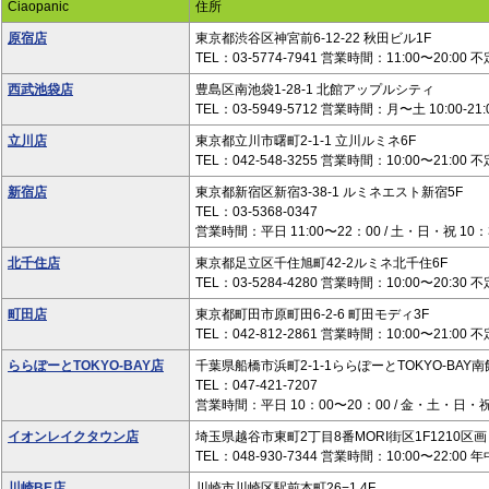
Ciaopanic
住所
原宿店
東京都渋谷区神宮前6-12-22 秋田ビル1F
TEL：03-5774-7941 営業時間：11:00〜20:00 
西武池袋店
豊島区南池袋1-28-1 北館アップルシティ
TEL：03-5949-5712 営業時間：月〜土 10:00-21:
立川店
東京都立川市曙町2-1-1 立川ルミネ6F
TEL：042-548-3255 営業時間：10:00〜21:00 
新宿店
東京都新宿区新宿3-38-1 ルミネエスト新宿5F
TEL：03-5368-0347
営業時間：平日 11:00〜22：00 / 土・日・祝 10：
北千住店
東京都足立区千住旭町42-2ルミネ北千住6F
TEL：03-5284-4280 営業時間：10:00〜20:30 
町田店
東京都町田市原町田6-2-6 町田モディ3F
TEL：042-812-2861 営業時間：10:00〜21:00 
ららぽーとTOKYO-BAY店
千葉県船橋市浜町2-1-1ららぽーとTOKYO-BAY南
TEL：047-421-7207
営業時間：平日 10：00〜20：00 / 金・土・日・祝
イオンレイクタウン店
埼玉県越谷市東町2丁目8番MORI街区1F1210区画
TEL：048-930-7344 営業時間：10:00〜22:00 
川崎BE店
川崎市川崎区駅前本町26−1 4F