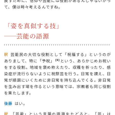
戻すために、信仰や芸能には役割があるんじゃないかっ
て、僕は時々考えるんですね。
「姿を真似する技」
──
芸能の語源
釈
芸能民の大切な役割として「祝福する」というのが
6
ありまして、特に「予祝」
という、あらかじめお祝い
をする役割。地域を褒め称えたり、収穫を祈ったり、感
染症が流行らないように祝祭芸を行う。日常を讃え、日
常が順調にいくために非日常を持ち込んでくる。非日常
を生み出す場を作るという意味では、宗教者も同じ役割
を果たします。
後藤
はい。
釈
「芸能」という言葉の語源をたどると、「芸」は