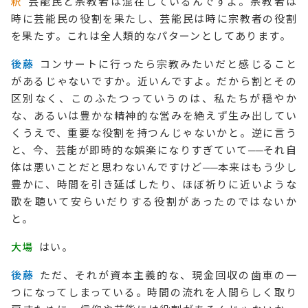
釈
芸能民と宗教者は混在しているんですよ。宗教者は
時に芸能民の役割を果たし、芸能民は時に宗教者の役割
を果たす。これは全人類的なパターンとしてあります。
後藤
コンサートに行ったら宗教みたいだと感じること
があるじゃないですか。近いんですよ。だから割とその
区別なく、このふたつっていうのは、私たちが穏やか
な、あるいは豊かな精神的な営みを絶えず生み出してい
くうえで、重要な役割を持つんじゃないかと。逆に言う
と、今、芸能が即時的な娯楽になりすぎていて
──
それ自
体は悪いことだと思わないんですけど
──
本来はもう少し
豊かに、時間を引き延ばしたり、ほぼ祈りに近いような
歌を聴いて安らいだりする役割があったのではないか
と。
大場
はい。
後藤
ただ、それが資本主義的な、現金回収の歯車の一
つになってしまっている。時間の流れを人間らしく取り