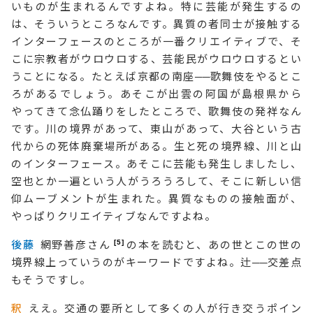
いものが生まれるんですよね。特に芸能が発生するの
は、そういうところなんです。異質の者同士が接触する
インターフェースのところが一番クリエイティブで、そ
こに宗教者がウロウロする、芸能民がウロウロするとい
うことになる。たとえば京都の南座
──
歌舞伎をやるとこ
ろがあるでしょう。あそこが出雲の阿国が島根県から
やってきて念仏踊りをしたところで、歌舞伎の発祥なん
です。川の境界があって、東山があって、大谷という古
代からの死体廃棄場所がある。生と死の境界線、川と山
のインターフェース。あそこに芸能も発生しましたし、
空也とか一遍という人がうろうろして、そこに新しい信
仰ムーブメントが生まれた。異質なものの接触面が、
やっぱりクリエイティブなんですよね。
5
後藤
網野善彦さん
の本を読むと、あの世とこの世の
境界線上っていうのがキーワードですよね。辻
──
交差点
もそうですし。
釈
ええ。交通の要所として多くの人が行き交うポイン