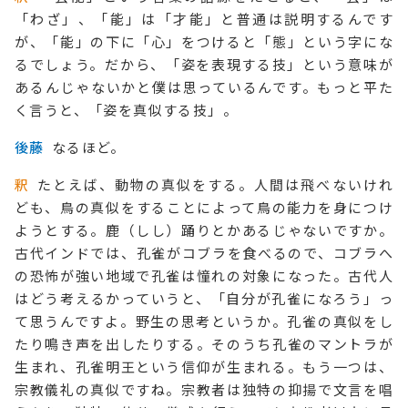
「わざ」、「能」は「才能」と普通は説明するんです
が、「能」の下に「心」をつけると「態」という字にな
るでしょう。だから、「姿を表現する技」という意味が
あるんじゃないかと僕は思っているんです。もっと平た
く言うと、「姿を真似する技」。
後藤
なるほど。
釈
たとえば、動物の真似をする。人間は飛べないけれ
ども、鳥の真似をすることによって鳥の能力を身につけ
ようとする。鹿（しし）踊りとかあるじゃないですか。
古代インドでは、孔雀がコブラを食べるので、コブラへ
の恐怖が強い地域で孔雀は憧れの対象になった。古代人
はどう考えるかっていうと、「自分が孔雀になろう」っ
て思うんですよ。野生の思考というか。孔雀の真似をし
たり鳴き声を出したりする。そのうち孔雀のマントラが
生まれ、孔雀明王という信仰が生まれる。もう一つは、
宗教儀礼の真似ですね。宗教者は独特の抑揚で文言を唱