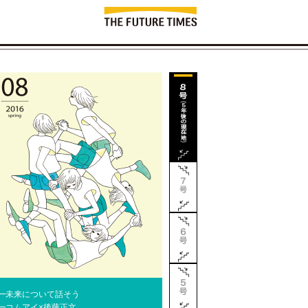
━
未来について話そう
━
コムアイ×後藤正文