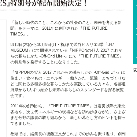
「新しい時代のこと、これからの社会のこと、未来を考える新
聞」をテーマに、2011年に創刊された『THE FUTURE
TIMES』。
8月3日(木)から10月9日(月・祝)まで渋谷ヒカリエ8階「d47
MUSEUM」にて開催されている『NIPPONの47人 2017 これか
らの暮らしかた -Off-Grid Life -』にて『THE FUTURE TIMES』
の特別号を発行することになりました。
@
『NIPPONの47人 2017 これからの暮らしかた -Off-Grid Lif -』は
住まい・食べもの・エネルギー・働きかた・流通・まちづくりな
どに関わる多種多様な暮らしかたを実践している方々を、各都道
府県から1人ずつ紹介し未来の暮らしのスタンダードを探る展覧
会です。
2011年の創刊から、『THE FUTURE TIMES』は震災以降の東北
各地や、次世代エネルギーの現場などを訪ね歩きながら、さまざ
まな分野の識者の取り組みから、新しい暮らし方のヒントを探っ
てきました。
巻頭では、編集長の後藤正文がこれまでの歩みを振り返り、創刊