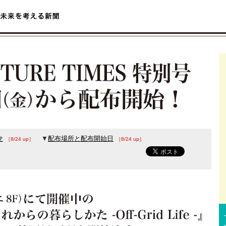
せ
▼
配布場所と配布開始日
［8/24 up］
［8/24 up］