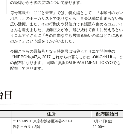
の経緯から今後の展望について語ります。
毎号連載の「〇〇と未来」では、特別編として、『水曜日のカン
パネラ』のボーカリストでありながら、音楽活動に止まらない幅
広い活躍、また、その行動力や発信力でも話題を集めるコムアイ
さんを迎えました。後藤正文が今、飛び抜けて自由に見えるとい
うコムアイさんに「その自由な立ち居振る舞いの源はどこにある
のか？」という話をうかがいました。
今回こちらの最新号となる特別号は渋谷ヒカリエで開催中の
『NIPPONの47人 2017 これからの暮らしかた -Off-Grid Lif -』で
の配布になります。 同時に奥沢D&DEPARTMENT TOKYOでも
配布しております。
住所
配布開始日
〒150-8510 東京都渋谷区渋谷2-21-1
8月25日(金)
渋谷ヒカリエ8階
11:00〜