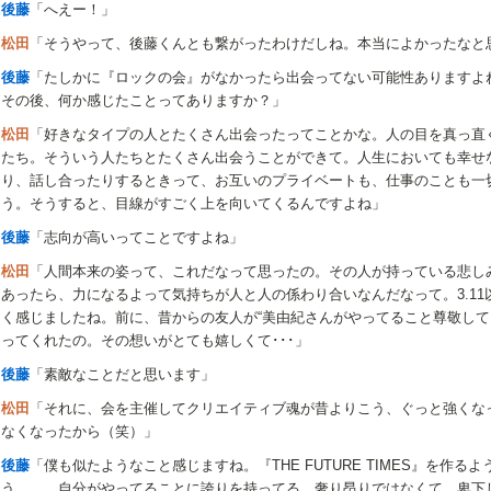
後藤
「へえー！」
松田
「そうやって、後藤くんとも繋がったわけだしね。本当によかったなと
後藤
「たしかに『ロックの会』がなかったら出会ってない可能性ありますよ
その後、何か感じたことってありますか？」
松田
「好きなタイプの人とたくさん出会ったってことかな。人の目を真っ直
たち。そういう人たちとたくさん出会うことができて。人生においても幸せ
り、話し合ったりするときって、お互いのプライベートも、仕事のことも一
う。そうすると、目線がすごく上を向いてくるんですよね」
後藤
「志向が高いってことですよね」
松田
「人間本来の姿って、これだなって思ったの。その人が持っている悲し
あったら、力になるよって気持ちが人と人の係わり合いなんだなって。3.1
く感じましたね。前に、昔からの友人が“美由紀さんがやってること尊敬してる
ってくれたの。その想いがとても嬉しくて･･･」
後藤
「素敵なことだと思います」
松田
「それに、会を主催してクリエイティブ魂が昔よりこう、ぐっと強くな
なくなったから（笑）」
後藤
「僕も似たようなこと感じますね。『THE FUTURE TIMES』を作
う……。自分がやってることに誇りを持ってる。奢り昂りではなくて、卑下