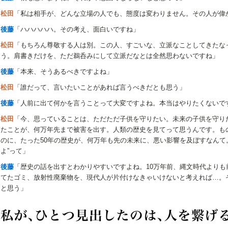
松田
「私は相手が、どんな立場の人でも、態度は変わりません。その人が偉
後藤
「ハハハハハ。その考え、面白いですね」
松田
「もちろん尊敬する人は別。この人、すごいな、立派なことしてきたな
う。肩書きだけを、ただ鵜呑みにして立派だなとは全然思わないですね」
後藤
「本来、そうあるべきですよね」
松田
「誰だって、言いたいことがあれば言うべきだとも思う」
後藤
「人前に出て何かを言うことって大変ですよね。本当はやりたくないで
松田
「今、思っていることは、ただただ子供を守りたい。未来の子供を守り
たことが、何万年先まで被害を出す。人類の歴史を見てって思うんです。も
のに、たった50年の歴史が、何万年も先の未来に、悪い影響を及ぼすなんて
よ”って」
後藤
「歴史の話を出すとわかりやすいですよね。10万年前、縄文時代より
てたゴミ、放射性廃棄物を、現代人が片付けなきゃいけないと考えれば…。
と思う」