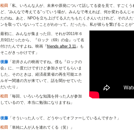
松田
「私、いろんな人が、未来や原発について話してる姿を見て、すごくう
ど、“みんなで考えてる”っていう場が。みんなで考えれば、何か変わるんじ
たのね。あと、NPOを立ち上げてる人たちもたくさんいたけれど、その人
ンを取っていないってことがわかって。だったら、私が彼らを繋げることが
最初に、みんなが集まった日、それが2011年６
月9日だったから、『ロック（69）の会』って名
付けたんですよね。映画『
friends after 3.11
』も
そこがきっかけです」
後藤
「岩井さんの映画ですね。僕も『ロックの
会』に、一度だけですけど参加させてもらいま
した。そのときは、経済産業省の再生可能エネ
ルギー関連の方が来ていて、話を聞かせていた
だいたり」
松田
「毎回、いろいろな知識を持った人が参加
しているので、本当に勉強になりますね」
後藤
「そういった人って、どうやってオファーしているんですか？」
松田
「単純に人が人を連れてくる（笑）」