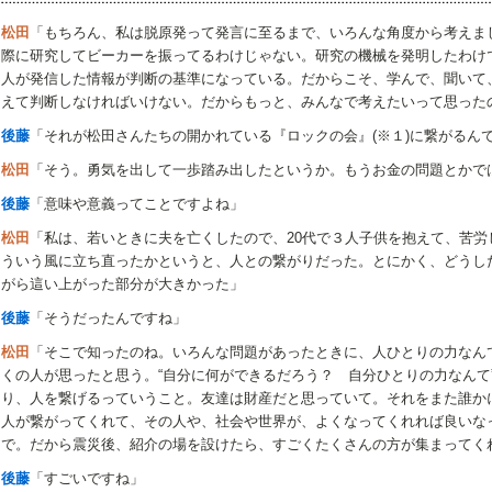
松田
「もちろん、私は脱原発って発言に至るまで、いろんな角度から考えま
際に研究してビーカーを振ってるわけじゃない。研究の機械を発明したわけ
人が発信した情報が判断の基準になっている。だからこそ、学んで、聞いて
えて判断しなければいけない。だからもっと、みんなで考えたいって思った
後藤
「それが松田さんたちの開かれている『ロックの会』(※１)に繋がるん
松田
「そう。勇気を出して一歩踏み出したというか。もうお金の問題とかで
後藤
「意味や意義ってことですよね」
松田
「私は、若いときに夫を亡くしたので、20代で３人子供を抱えて、苦
ういう風に立ち直ったかというと、人との繋がりだった。とにかく、どうし
がら這い上がった部分が大きかった」
後藤
「そうだったんですね」
松田
「そこで知ったのね。いろんな問題があったときに、人ひとりの力なんて
くの人が思ったと思う。“自分に何ができるだろう？ 自分ひとりの力なんて
り、人を繋げるっていうこと。友達は財産だと思っていて。それをまた誰か
人が繋がってくれて、その人や、社会や世界が、よくなってくれれば良いな
で。だから震災後、紹介の場を設けたら、すごくたくさんの方が集まってく
後藤
「すごいですね」